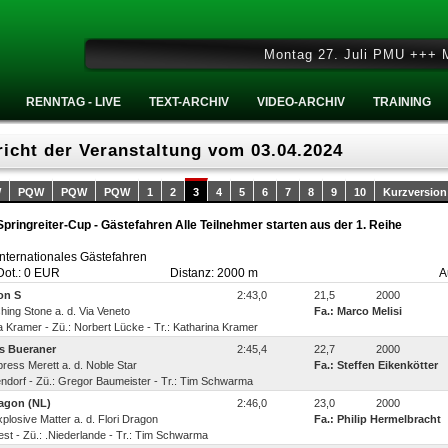
Montag 27. Juli PMU +++ Mitt
RENNTAG - LIVE
TEXT-ARCHIV
VIDEO-ARCHIV
TRAINING
icht der Veranstaltung vom 03.04.2024
W
PQW
PQW
PQW
1
2
3
4
5
6
7
8
9
10
Kurzversion
Springreiter-Cup - Gästefahren Alle Teilnehmer starten aus der 1. Reihe
Internationales Gästefahren
Dot.: 0 EUR
Distanz: 2000 m
A
on S
2:43,0
21,5
2000
ishing Stone a. d. Via Veneto
Fa.: Marco Melisi
a Kramer - Zü.: Norbert Lücke - Tr.: Katharina Kramer
s Bueraner
2:45,4
22,7
2000
xpress Merett a. d. Noble Star
Fa.: Steffen Eikenkötter
kendorf - Zü.: Gregor Baumeister - Tr.: Tim Schwarma
agon (NL)
2:46,0
23,0
2000
Explosive Matter a. d. Flori Dragon
Fa.: Philip Hermelbracht
oest - Zü.: .Niederlande - Tr.: Tim Schwarma