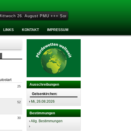
woch 26. August PMU +++ Sonntag 27. September - Sonntag Renntag
LINKS
KONTAKT
IMPRESSUM
utostart
Ausschreibungen
25
Gelsenkirchen:
›
Mi, 26.08.2026
52
Bestimmungen
30
›
Allg. Bestimmungen
›