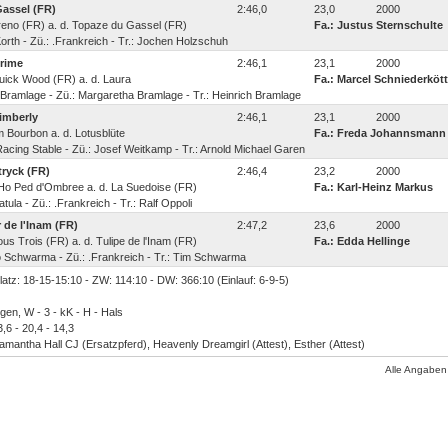
Gassel (FR)
2:46,0
23,0
2000
Sereno (FR) a. d. Topaze du Gassel (FR)
Fa.: Justus Sternschulte
orth - Zü.: .Frankreich - Tr.: Jochen Holzschuh
rime
2:46,1
23,1
2000
 Quick Wood (FR) a. d. Laura
Fa.: Marcel Schniederkött
 Bramlage - Zü.: Margaretha Bramlage - Tr.: Heinrich Bramlage
imberly
2:46,1
23,1
2000
am Bourbon a. d. Lotusblüte
Fa.: Freda Johannsmann
acing Stable - Zü.: Josef Weitkamp - Tr.: Arnold Michael Garen
tryck (FR)
2:46,4
23,2
2000
Ni Ho Ped d'Ombree a. d. La Suedoise (FR)
Fa.: Karl-Heinz Markus
tula - Zü.: .Frankreich - Tr.: Ralf Oppoli
 de l'Inam (FR)
2:47,2
23,6
2000
Nous Trois (FR) a. d. Tulipe de l'Inam (FR)
Fa.: Edda Hellinge
o Schwarma - Zü.: .Frankreich - Tr.: Tim Schwarma
Platz: 18-15-15:10 - ZW: 114:10 - DW: 366:10 (Einlauf: 6-9-5)
gen, W - 3 - kK - H - Hals
,6 - 20,4 - 14,3
Samantha Hall CJ (Ersatzpferd), Heavenly Dreamgirl (Attest), Esther (Attest)
Alle Angaben