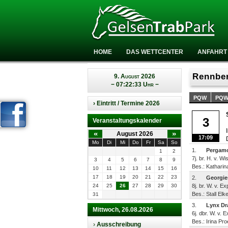
HOME
DAS WETTCENTER
ANFAHRT
Rennber
9. August 2026
− 07:22:33 Uhr −
PQW
PQ
› Eintritt / Termine 2026
3
Veranstaltungskalender
«
»
August 2026
17:09
Mo
Di
Mi
Do
Fr
Sa
So
1.
Pergam
1
2
7j. br. H. v. W
3
4
5
6
7
8
9
Bes.: Katharin
10
11
12
13
14
15
16
17
18
19
20
21
22
23
2.
Georgie
24
25
26
27
28
29
30
8j. br. W. v. E
Bes.: Stall El
31
3.
Lynx Dr
Mittwoch, 26.08.2026
6j. dbr. W. v. 
Bes.: Irina Pr
›
Ausschreibung