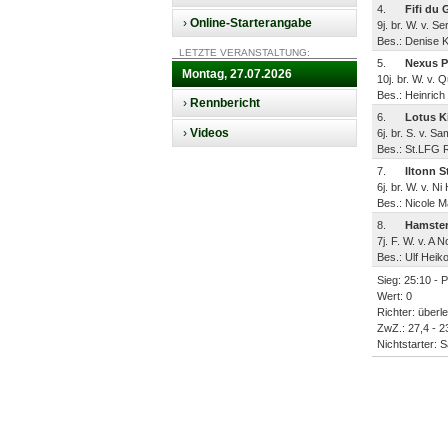
4.
Fifi du 
›
Online-Starterangabe
9j. br. W. v. 
Bes.: Denise K
LETZTE VERANSTALTUNG:
5.
Nexus P
Montag, 27.07.2026
10j. br. W. v.
Bes.: Heinrich
›
Rennbericht
6.
Lotus K
›
Videos
6j. br. S. v. S
Bes.: St.LFG R
7.
Iltonn S
6j. br. W. v. 
Bes.: Nicole Ma
8.
Hamster
7j. F. W. v. A 
Bes.: Ulf Heik
Sieg: 25:10 - 
Wert: 0
Richter: überle
ZwZ.: 27,4 - 23
Nichtstarter: 