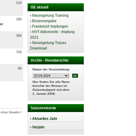
219
GE aktuell
›
Neuregelung Training
190
›
Boxenvergabe
er
›
Frankreich Impfungen
›
HVT Aktiveninfo - Impfung
358
2021
›
Neuregelung Traces
Download
716
Archiv - Rennberichte
86
Datum der Veranstaltung:
Hier finden Sie alle Renn-
berichte der Rennen im
Gelsentrabpark seit dem
1. Januar 2008.
Saisonrekorde
 ohne Gewähr !
› Aktuelles Jahr
› Vorjahr