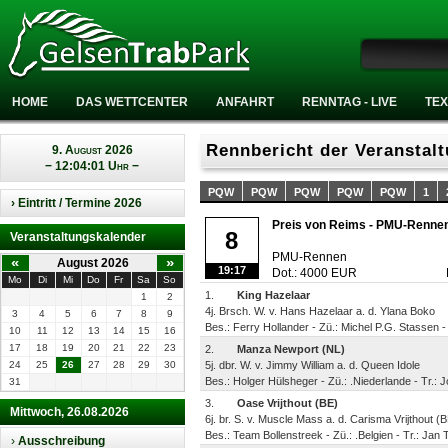
HOME
DAS WETTCENTER
ANFAHRT
RENNTAG - LIVE
TEX
Rennbericht der Veranstal
9. August 2026
− 12:04:01 Uhr −
PQW
PQW
PQW
PQW
PQW
1
› Eintritt / Termine 2026
Preis von Reims - PMU-Rennen S
8
Veranstaltungskalender
PMU-Rennen
«
»
August 2026
19:17
Dot.: 4000 EUR
Mo
Di
Mi
Do
Fr
Sa
So
1.
King Hazelaar
1
2
4j. Brsch. W. v. Hans Hazelaar a. d. Ylana Boko
3
4
5
6
7
8
9
Bes.: Ferry Hollander - Zü.: Michel P.G. Stassen -
10
11
12
13
14
15
16
17
18
19
20
21
22
23
2.
Manza Newport (NL)
24
25
26
27
28
29
30
5j. dbr. W. v. Jimmy William a. d. Queen Idole
Bes.: Holger Hülsheger - Zü.: .Niederlande - Tr.:
31
3.
Oase Vrijthout (BE)
Mittwoch, 26.08.2026
6j. br. S. v. Muscle Mass a. d. Carisma Vrijthout (
Bes.: Team Bollenstreek - Zü.: .Belgien - Tr.: Jan
›
Ausschreibung