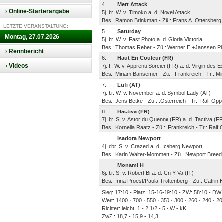
4.
Mert Attack
›
Online-Starterangabe
5j. br. W. v. Timoko a. d. Novel Attack
Bes.: Ramon Brinkman - Zü.: Frans A. Ottersberg
LETZTE VERANSTALTUNG:
5.
Saturday
Montag, 27.07.2026
5j. br. W. v. Fast Photo a. d. Gloria Victoria
Bes.: Thomas Reber - Zü.: Werner E.+Janssen Pi
›
Rennbericht
6.
Haut En Couleur (FR)
›
Videos
7j. F. W. v. Apprenti Sorcier (FR) a. d. Virgin des 
Bes.: Miriam Bansemer - Zü.: .Frankreich - Tr.: 
7.
Lufi (AT)
7j. br. W. v. November a. d. Symbol Lady (AT)
Bes.: Jens Betke - Zü.: .Österreich - Tr.: Ralf Oppo
8.
Hactiva (FR)
7j. br. S. v. Astor du Quenne (FR) a. d. Tactiva (F
Bes.: Kornelia Raatz - Zü.: .Frankreich - Tr.: Ralf 
Isadora Newport
4j. dbr. S. v. Crazed a. d. Iceberg Newport
Bes.: Karin Walter-Mommert - Zü.: Newport Breedi
Monami H
6j. br. S. v. Robert Bi a. d. On Y Va (IT)
Bes.: Irina Proest/Paula Trottenberg - Zü.: Catrin H
Sieg: 17:10 - Platz: 15-16-19:10 - ZW: 58:10 - DW:
Wert: 1400 · 700 · 550 · 350 · 300 · 260 · 240 · 2
Richter: leicht, 1 - 2 1/2 - 5 - W - kK
ZwZ.: 18,7 - 15,9 - 14,3