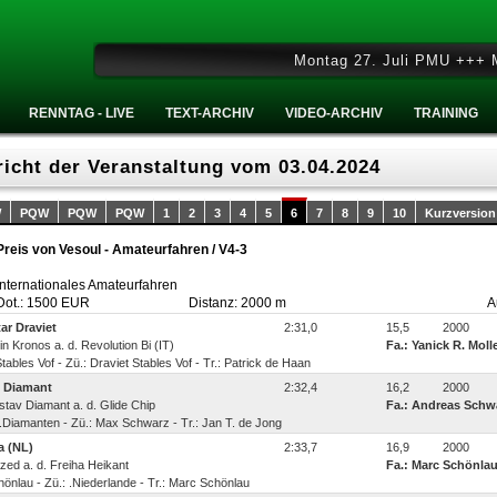
Montag 27. Juli PMU +++ Mitt
RENNTAG - LIVE
TEXT-ARCHIV
VIDEO-ARCHIV
TRAINING
icht der Veranstaltung vom 03.04.2024
W
PQW
PQW
PQW
1
2
3
4
5
6
7
8
9
10
Kurzversion
Preis von Vesoul - Amateurfahren / V4-3
Internationales Amateurfahren
Dot.: 1500 EUR
Distanz: 2000 m
A
ar Draviet
2:31,0
15,5
2000
obin Kronos a. d. Revolution Bi (IT)
Fa.: Yanick R. Mol
tables Vof - Zü.: Draviet Stables Vof - Tr.: Patrick de Haan
 Diamant
2:32,4
16,2
2000
ustav Diamant a. d. Glide Chip
Fa.: Andreas Schw
S.Diamanten - Zü.: Max Schwarz - Tr.: Jan T. de Jong
 (NL)
2:33,7
16,9
2000
razed a. d. Freiha Heikant
Fa.: Marc Schönla
önlau - Zü.: .Niederlande - Tr.: Marc Schönlau