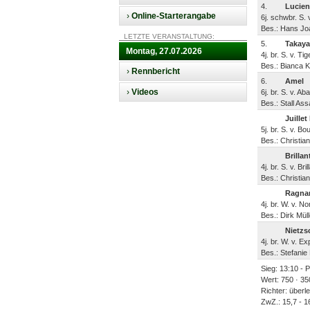
4.
Lucien
›
Online-Starterangabe
6j. schwbr. S.
Bes.: Hans Jo
LETZTE VERANSTALTUNG:
5.
Takaya
Montag, 27.07.2026
4j. br. S. v. T
Bes.: Bianca K
›
Rennbericht
6.
Amel
›
Videos
6j. br. S. v. A
Bes.: Stall A
Juille
5j. br. S. v. Bo
Bes.: Christia
Brilla
4j. br. S. v. B
Bes.: Christia
Ragna
4j. br. W. v. 
Bes.: Dirk Müll
Nietzs
4j. br. W. v. E
Bes.: Stefanie 
Sieg: 13:10 - 
Wert: 750 · 35
Richter: überl
ZwZ.: 15,7 - 16