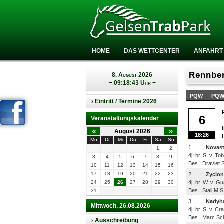
HOME
DAS WETTCENTER
ANFAHRT
Rennber
8. August 2026
− 09:18:43 Uhr −
PQW
PQ
› Eintritt / Termine 2026
6
Veranstaltungskalender
«
»
August 2026
18:26
Mo
Di
Mi
Do
Fr
Sa
So
1.
Novast
1
2
4j. br. S. v. T
3
4
5
6
7
8
9
Bes.: Draviet S
10
11
12
13
14
15
16
17
18
19
20
21
22
23
2.
Zyclon
24
25
26
27
28
29
30
4j. br. W. v. G
Bes.: Stall M.
31
3.
Nadyha
Mittwoch, 26.08.2026
4j. br. S. v. C
Bes.: Marc Sch
›
Ausschreibung