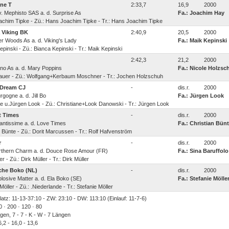
ne T
2:33,7
16,9
2000
 v. Mephisto SAS a. d. Surprise As
Fa.: Joachim Hay
achim Tipke - Zü.: Hans Joachim Tipke - Tr.: Hans Joachim Tipke
 Viking BK
2:40,9
20,5
2000
iger Woods As a. d. Viking's Lady
Fa.: Maik Kepinski
epinski - Zü.: Bianca Kepinski - Tr.: Maik Kepinski
2:42,3
21,2
2000
bano As a. d. Mary Poppins
Fa.: Nicole Holzsc
ssauer - Zü.: Wolfgang+Kerbaum Moschner - Tr.: Jochen Holzschuh
t Dream CJ
-
dis.r.
2000
urgogne a. d. Jill Bo
Fa.: Jürgen Look
ne u.Jürgen Look - Zü.: Christiane+Look Danowski - Tr.: Jürgen Look
nt Times
-
dis.r.
2000
rillantissime a. d. Love Times
Fa.: Christian Bün
n Bünte - Zü.: Dorit Marcussen - Tr.: Rolf Hafvenström
r
-
dis.r.
2000
Northern Charm a. d. Douce Rose Amour (FR)
Fa.: Sina Baruffolo
er - Zü.: Dirk Müller - Tr.: Dirk Müller
che Boko (NL)
-
dis.r.
2000
xplosive Matter a. d. Ela Boko (SE)
Fa.: Stefanie Mölle
Möller - Zü.: .Niederlande - Tr.: Stefanie Möller
Platz: 11-13-37:10 - ZW: 23:10 - DW: 113:10 (Einlauf: 11-7-6)
0 · 200 · 120 · 80
egen, 7 - 7 - K - W - 7 Längen
,2 - 16,0 - 13,6