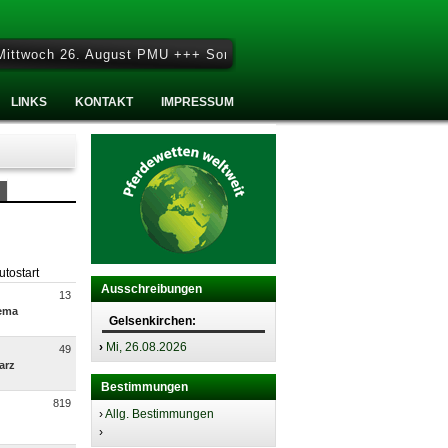
woch 26. August PMU +++ Sonntag 27. September - Sonntag Rennta
LINKS
KONTAKT
IMPRESSUM
utostart
Ausschreibungen
13
lema
Gelsenkirchen:
›
Mi, 26.08.2026
49
arz
Bestimmungen
819
›
Allg. Bestimmungen
u
›