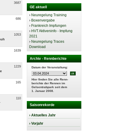
3687
GE aktuell
›
Neuregelung Training
686
›
Boxenvergabe
›
Frankreich Impfungen
›
HVT Aktiveninfo - Impfung
1053
2021
huh
›
Neuregelung Traces
Download
1639
Archiv - Rennberichte
1229
Datum der Veranstaltung:
te
Hier finden Sie alle Renn-
165
berichte der Rennen im
Gelsentrabpark seit dem
1. Januar 2008.
110
r
Saisonrekorde
› Aktuelles Jahr
› Vorjahr