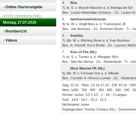
4.
Rita
›
Online-Starterangabe
7j. br. S. v. Muscle Massive a. d. Bodega del Sol
Bes.: Louise+Maximilian Schacky - Zü.: Louise S
LETZTE VERANSTALTUNG:
5.
Iamtheonewhoknocks
Montag, 27.07.2026
9j. br. W. v. Virgill Boko a. d. Tramontane JE
Bes.: Jan Veenstra - Zü.: Rommert Buren - Tr.: 
›
Rennbericht
6.
Itseblitz
›
Videos
7j. dbr. W. v. Wishing Stone a. d. Inas Bourbon
Bes.: A. Höck/B. Koch-Brede - Zü.: Laurenz Meß
7.
Kiss of Fire (NL)
7j. br. S. v. Timoko a. d. Whopper Rich
Bes.: Stal Van Nierop - Zü.: .Niederlande - Tr.: Jo
Most Wanted PK (NL)
5j. dbr. W. v. Formula One a. d. Mikado
Bes.: Cornelis H.+Remco Loman - Zü.: .Niederland
Sieg: 22:10 - Platz: 13-16-17:10 - ZW: 63:10 - DW:
Wert: 1400 · 700 · 550 · 350 · 300 · 260 · 240 · 2
Richter: sicher, 1/2 3 1/2 - 1 - kK - 2 Längen
ZwZ.: 18,8 - 16,1 - 15,3 - 12,3
Nichtstarter: keine
Dopingproben: Kronos Centaur (NL) , Gesamtumsa