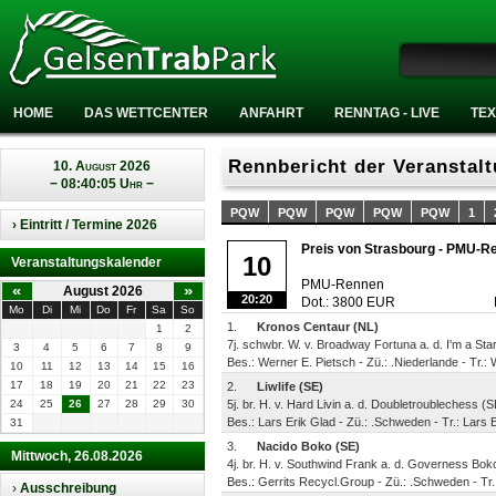
HOME
DAS WETTCENTER
ANFAHRT
RENNTAG - LIVE
TEX
Rennbericht der Veranstal
10. August 2026
− 08:40:05 Uhr −
PQW
PQW
PQW
PQW
PQW
1
› Eintritt / Termine 2026
Preis von Strasbourg - PMU-Re
10
Veranstaltungskalender
PMU-Rennen
«
»
August 2026
20:20
Dot.: 3800 EUR
Mo
Di
Mi
Do
Fr
Sa
So
1.
Kronos Centaur (NL)
1
2
7j. schwbr. W. v. Broadway Fortuna a. d. I'm a Sta
3
4
5
6
7
8
9
Bes.: Werner E. Pietsch - Zü.: .Niederlande - Tr.
10
11
12
13
14
15
16
17
18
19
20
21
22
23
2.
Liwlife (SE)
24
25
26
27
28
29
30
5j. br. H. v. Hard Livin a. d. Doubletroublechess (S
Bes.: Lars Erik Glad - Zü.: .Schweden - Tr.: Lars 
31
3.
Nacido Boko (SE)
Mittwoch, 26.08.2026
4j. br. H. v. Southwind Frank a. d. Governess Bok
Bes.: Gerrits Recycl.Group - Zü.: .Schweden - Tr.
›
Ausschreibung