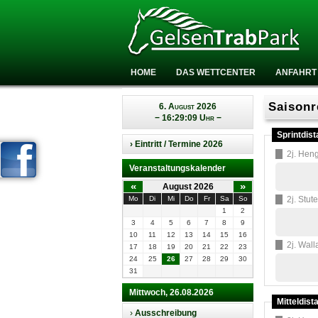
HOME
DAS WETTCENTER
ANFAHRT
Saisonr
6. August 2026
− 16:29:09 Uhr −
Sprintdist
› Eintritt / Termine 2026
2j. Heng
Veranstaltungskalender
«
»
August 2026
Mo
Di
Mi
Do
Fr
Sa
So
2j. Stut
1
2
3
4
5
6
7
8
9
10
11
12
13
14
15
16
2j. Wall
17
18
19
20
21
22
23
24
25
26
27
28
29
30
31
Mittwoch, 26.08.2026
Mitteldist
›
Ausschreibung