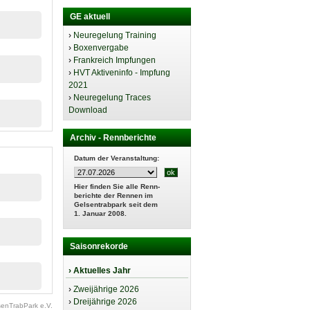
GE aktuell
›
Neuregelung Training
›
Boxenvergabe
›
Frankreich Impfungen
›
HVT Aktiveninfo - Impfung
2021
›
Neuregelung Traces
Download
Archiv - Rennberichte
Datum der Veranstaltung:
Hier finden Sie alle Renn-
berichte der Rennen im
Gelsentrabpark seit dem
1. Januar 2008.
Saisonrekorde
› Aktuelles Jahr
›
Zweijährige 2026
›
Dreijährige 2026
enTrabPark e.V.