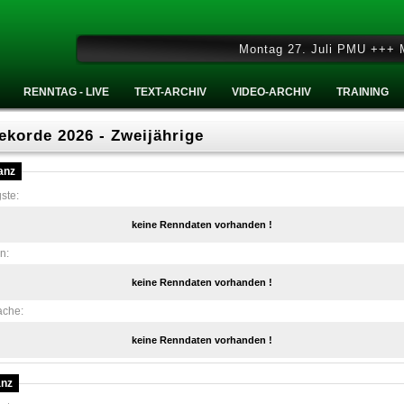
Montag 27. Juli PMU +++ Mitt
RENNTAG - LIVE
TEXT-ARCHIV
VIDEO-ARCHIV
TRAINING
ekorde 2026 - Zweijährige
anz
ste:
keine Renndaten vorhanden !
en:
keine Renndaten vorhanden !
ache:
keine Renndaten vorhanden !
anz