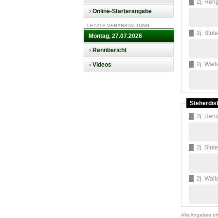
2j. Heng
›
Online-Starterangabe
LETZTE VERANSTALTUNG:
2j. Stut
Montag, 27.07.2026
›
Rennbericht
2j. Wall
›
Videos
Steherdis
2j. Heng
2j. Stut
2j. Wall
Alle Angaben o