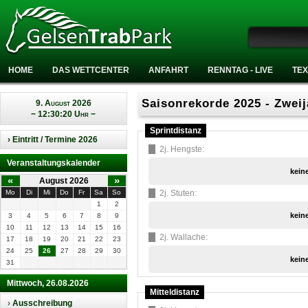
HOME
DAS WETTCENTER
ANFAHRT
RENNTAG - LIVE
TEX
Saisonrekorde 2025 - Zweij
9. August 2026
− 12:30:20 Uhr −
Sprintdistanz
› Eintritt / Termine 2026
2j. Hengste:
Veranstaltungskalender
kein
«
»
August 2026
Mo
Di
Mi
Do
Fr
Sa
So
2j. Stuten:
1
2
kein
3
4
5
6
7
8
9
10
11
12
13
14
15
16
2j. Wallache:
17
18
19
20
21
22
23
24
25
26
27
28
29
30
kein
31
Mittwoch, 26.08.2026
Mitteldistanz
›
Ausschreibung