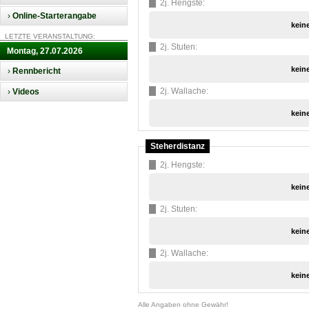
2j. Hengste:
›
Online-Starterangabe
kein
LETZTE VERANSTALTUNG:
2j. Stuten:
Montag, 27.07.2026
kein
›
Rennbericht
2j. Wallache:
›
Videos
kein
Steherdistanz
2j. Hengste:
kein
2j. Stuten:
kein
2j. Wallache:
kein
Alle Angaben ohne Gewähr!