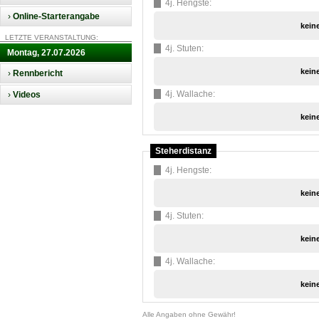
4j. Hengste:
›
Online-Starterangabe
kein
LETZTE VERANSTALTUNG:
4j. Stuten:
Montag, 27.07.2026
kein
›
Rennbericht
4j. Wallache:
›
Videos
kein
Steherdistanz
4j. Hengste:
kein
4j. Stuten:
kein
4j. Wallache:
kein
Alle Angaben ohne Gewähr!