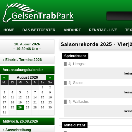
HOME
DAS WETTCENTER
ANFAHRT
RENNTAG - LIVE
TEX
Saisonrekorde 2025 - Vierj
10. August 2026
− 10:30:46 Uhr −
Sprintdistanz
› Eintritt / Termine 2026
4j. Hengste:
Veranstaltungskalender
kein
«
»
August 2026
Mo
Di
Mi
Do
Fr
Sa
So
4j. Stuten:
1
2
kein
3
4
5
6
7
8
9
10
11
12
13
14
15
16
4j. Wallache:
17
18
19
20
21
22
23
24
25
26
27
28
29
30
kein
31
Mittwoch, 26.08.2026
Mitteldistanz
›
Ausschreibung