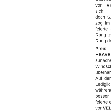
vor
V
sich
doch
S
zog im
feierte
Rang zw
Rang dr
Preis
HEAVE
zunächs
Windsch
überna
Auf der
Ledigli
währen
besser
feierte
vor
VEL