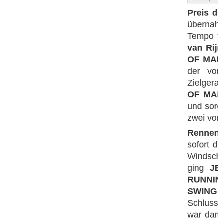
Preis 
überna
Tempo 
van Ri
OF MA
der vo
Zielger
OF MA
und sor
zwei vo
Rennen
sofort
Windsc
ging
J
RUNNI
SWING
Schlus
war da