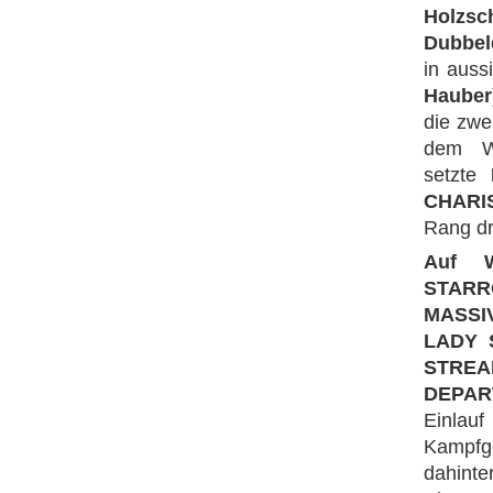
Holzsc
Dubbel
in auss
Hauber
die zwe
dem W
setzte
CHARI
Rang dr
Auf W
STARR
MASSI
LADY 
STREA
DEPAR
Einlauf
Kampfge
dahinte