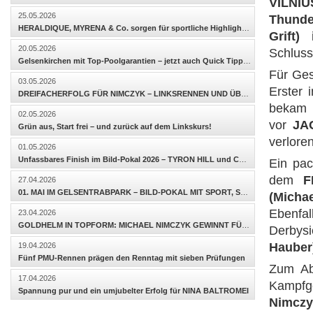
VILNIU
25.05.2026
Thunde
HERALDIQUE, MYRENA & Co. sorgen für sportliche Highlights – SANI BK kommt zum ersten Sieg!
Grift)
i
20.05.2026
Schluss
Gelsenkirchen mit Top-Poolgarantien – jetzt auch Quick Tipp in der Viererwette möglich!
Für Ges
03.05.2026
Erster 
DREIFACHERFOLG FÜR NIMCZYK – LINKSRENNEN UND ÜBERRASCHUNGEN BEGEISTERN
beka
02.05.2026
vor
JA
Grün aus, Start frei – und zurück auf dem Linkskurs!
verloren
01.05.2026
Unfassbares Finish im Bild-Pokal 2026 – TYRON HILL und CHARMY CHARLY AS untrennbar an der Linie
Ein pac
dem
F
27.04.2026
01. MAI IM GELSENTRABPARK – BILD-POKAL MIT SPORT, SHOW UND STIMMUNG
(Micha
Ebenf
23.04.2026
GOLDHELM IN TOPFORM: MICHAEL NIMCZYK GEWINNT FÜNF RENNEN
Derbys
Hauber
19.04.2026
Fünf PMU-Rennen prägen den Renntag mit sieben Prüfungen
Zum Ab
17.04.2026
Kampfg
Spannung pur und ein umjubelter Erfolg für NINA BALTROMEI
Nimczy