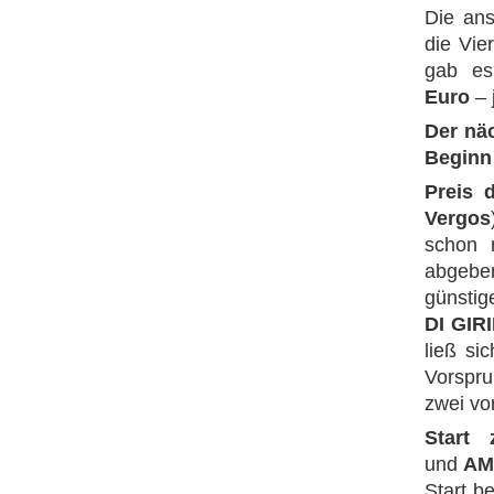
Die ans
die Vie
gab e
Euro
– 
Der nä
Beginn
Preis 
Vergos
schon 
abgebe
günstig
DI GIR
ließ sic
Vorspru
zwei vo
Start
und
AM
Start b