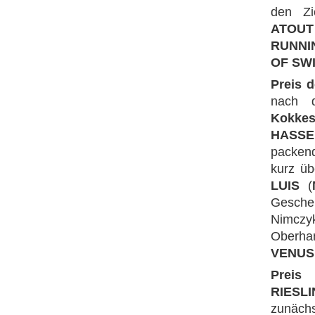
den Zi
ATOUT
RUNNI
OF SW
Preis 
nach 
Kokke
HASSE
packen
kurz ü
LUIS
(
Gescheh
Nimczyk
Oberh
VENUS
Preis
RIESL
zunäch