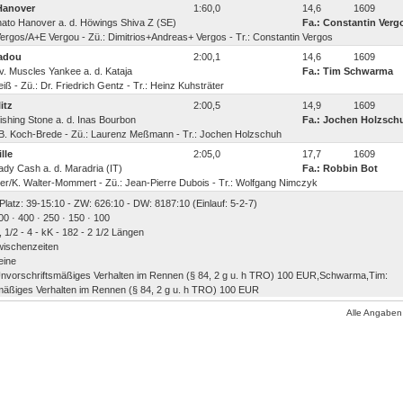
Hanover
1:60,0
14,6
1609
Donato Hanover a. d. Höwings Shiva Z (SE)
Fa.: Constantin Verg
rgos/A+E Vergou - Zü.: Dimitrios+Andreas+ Vergos - Tr.: Constantin Vergos
adou
2:00,1
14,6
1609
 v. Muscles Yankee a. d. Kataja
Fa.: Tim Schwarma
iß - Zü.: Dr. Friedrich Gentz - Tr.: Heinz Kuhsträter
itz
2:00,5
14,9
1609
Wishing Stone a. d. Inas Bourbon
Fa.: Jochen Holzsch
/B. Koch-Brede - Zü.: Laurenz Meßmann - Tr.: Jochen Holzschuh
lle
2:05,0
17,7
1609
eady Cash a. d. Maradria (IT)
Fa.: Robbin Bot
er/K. Walter-Mommert - Zü.: Jean-Pierre Dubois - Tr.: Wolfgang Nimczyk
 Platz: 39-15:10 - ZW: 626:10 - DW: 8187:10 (Einlauf: 5-2-7)
00 · 400 · 250 · 150 · 100
, 1/2 - 4 - kK - 182 - 2 1/2 Längen
wischenzeiten
eine
 Unvorschriftsmäßiges Verhalten im Rennen (§ 84, 2 g u. h TRO) 100 EUR,Schwarma,Tim:
mäßiges Verhalten im Rennen (§ 84, 2 g u. h TRO) 100 EUR
Alle Angaben