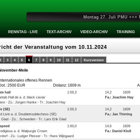
Montag 27. Juli PMU +++ Mitt
RENNTAG - LIVE
TEXT-ARCHIV
VIDEO-ARCHIV
TRAINING
icht der Veranstaltung vom 10.11.2024
2
3
4
5
6
7
8
9
10
11
12
Kurzversion
November-Meile
Internationales offenes Rennen
Dot.: 2500 EUR
Distanz: 1609 m
A
ate hall
1:59,3
14,2
1609
Cantab Hall de a. d. black caviar
Fa.: Joachim Hay
riano - Zü.: Jürgen Hanke - Tr.: Joachim Hay
fe (SE)
1:59,3
14,2
1609
ard Livin a. d. Doubletroublechess (SE)
Fa.: Jan Thirring
k Glad - Zü.: .Schweden - Tr.: Lars Erik Glad
speed
1:60,0
14,6
1609
Prodigious a. d. Walpurgis Crown
Fa.: Daniel Kloß
erdorf - Zü.: Ludger Plesser - Tr.: Hans Wijngaard