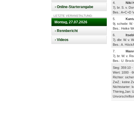
4.
Niki 
›
Online-Starterangabe
7j. br. S. v. 
Bes.: A+C+D Ve
LETZTE VERANSTALTUNG:
5.
Kant
Montag, 27.07.2026
9j. schwbr. W.
Bes.: Heike We
›
Rennbericht
6.
Itsebl
›
Videos
7j. dbr. W. v. 
Bes.: A. Höck
7.
Maxvi
7j. br. W. v. R
Bes.: U. Brock
Sieg: 359:10 -
Wert: 1000 · 6
Richter: sicher
ZwZ.: keine Z
Nichtstarter: k
Thirring,Jan:
Unvorschrifts