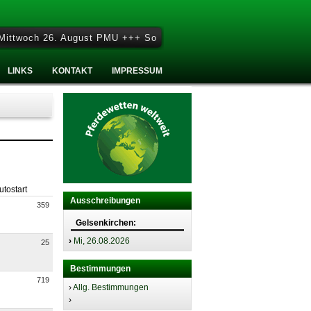
woch 26. August PMU +++ Sonntag 27. September - Sonntag Rennta
LINKS
KONTAKT
IMPRESSUM
utostart
Ausschreibungen
359
Gelsenkirchen:
›
Mi, 26.08.2026
25
Bestimmungen
719
›
Allg. Bestimmungen
›