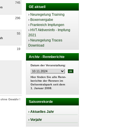
745
GE aktuell
os
›
Neuregelung Training
296
›
Boxenvergabe
›
Frankreich Impfungen
›
HVT Aktiveninfo - Impfung
55
2021
uh
›
Neuregelung Traces
Download
19
Archiv - Rennberichte
Datum der Veranstaltung:
Hier finden Sie alle Renn-
berichte der Rennen im
Gelsentrabpark seit dem
1. Januar 2008.
 ohne Gewähr !
Saisonrekorde
› Aktuelles Jahr
› Vorjahr