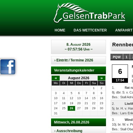
HOME
DAS WETTCENTER
ANFAHRT
Rennber
8. August 2026
− 07:57:56 Uhr −
PQW
1
› Eintritt / Termine 2026
6
Veranstaltungskalender
«
»
August 2026
17:54
Mo
Di
Mi
Do
Fr
Sa
So
1.
flat r
1
2
8j. dbr. S. v. 
3
4
5
6
7
8
9
Bes.: Stall Ad
10
11
12
13
14
15
16
17
18
19
20
21
22
23
2.
Liwli
24
25
26
27
28
29
30
5j. br. H. v. H
Bes.: Lars Eri
31
3.
Wind
Mittwoch, 26.08.2026
10j. br. W. v. 
Bes.: Stall Ob
›
Ausschreibung