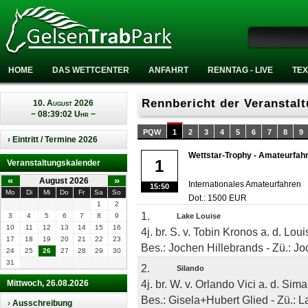
HOME
DAS WETTCENTER
ANFAHRT
RENNTAG - LIVE
TEX
Rennbericht der Veranstal
10. August 2026
− 08:39:02 Uhr −
PQW
1
2
3
4
5
6
7
8
9
› Eintritt / Termine 2026
Wettstar-Trophy - Amateurfahre
1
Veranstaltungskalender
«
»
August 2026
Internationales Amateurfahren
15:50
Mo
Di
Mi
Do
Fr
Sa
So
Dot.: 1500 EUR
1
2
1.
3
4
5
6
7
8
9
Lake Louise
10
11
12
13
14
15
16
4j. br. S. v. Tobin Kronos a. d. Lou
17
18
19
20
21
22
23
Bes.: Jochen Hillebrands - Zü.: J
24
25
26
27
28
29
30
31
2.
Silando
4j. br. W. v. Orlando Vici a. d. Sima
Mittwoch, 26.08.2026
Bes.: Gisela+Hubert Glied - Zü.:
›
Ausschreibung