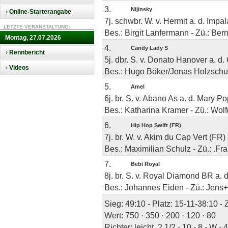
3.
Nijinsky
›
Online-Starterangabe
7j. schwbr. W. v. Hermit a. d. Impa
LETZTE VERANSTALTUNG:
Bes.: Birgit Lanfermann - Zü.: Be
Montag, 27.07.2026
4.
Candy Lady S
›
Rennbericht
5j. dbr. S. v. Donato Hanover a. d.
›
Videos
Bes.: Hugo Böker/Jonas Holzschuh 
5.
Amel
6j. br. S. v. Abano As a. d. Mary P
Bes.: Katharina Kramer - Zü.: Wo
6.
Hip Hop Swift (FR)
7j. br. W. v. Akim du Cap Vert (FR)
Bes.: Maximilian Schulz - Zü.: .Fra
7.
Bebi Royal
8j. br. S. v. Royal Diamond BR a. d
Bes.: Johannes Eiden - Zü.: Jens
Sieg: 49:10 - Platz: 15-11-38:10 -
Wert: 750 · 350 · 200 · 120 · 80
Richter: leicht, 2 1/2 - 10 - 8 - W -