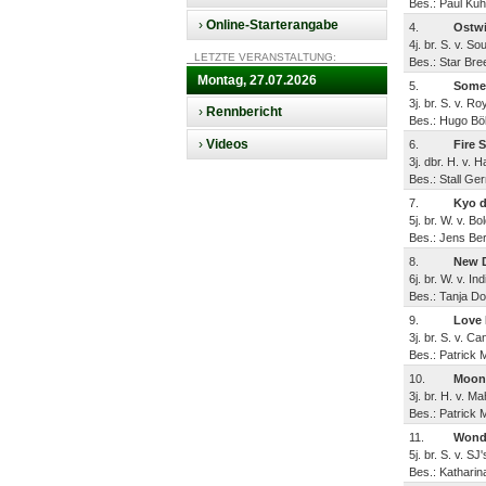
Bes.: Paul Kuhs
›
Online-Starterangabe
4.
Ostwi
4j. br. S. v. S
LETZTE VERANSTALTUNG:
Bes.: Star Bree
Montag, 27.07.2026
5.
Some
3j. br. S. v. R
›
Rennbericht
Bes.: Hugo Bök
›
Videos
6.
Fire S
3j. dbr. H. v. H
Bes.: Stall Ge
7.
Kyo d
5j. br. W. v. 
Bes.: Jens Ber
8.
New 
6j. br. W. v. I
Bes.: Tanja Do
9.
Love 
3j. br. S. v. 
Bes.: Patrick M
10.
Moon 
3j. br. H. v. M
Bes.: Patrick M
11.
Wonde
5j. br. S. v. S
Bes.: Katharin