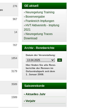
GE aktuell
276
ren
›
Neuregelung Training
›
Boxenvergabe
967
›
Frankreich Impfungen
›
HVT Aktiveninfo - Impfung
2021
14
›
Neuregelung Traces
Download
767
Archiv - Rennberichte
Datum der Veranstaltung:
1854
Hier finden Sie alle Renn-
berichte der Rennen im
3179
Gelsentrabpark seit dem
1. Januar 2008.
3589
Saisonrekorde
› Aktuelles Jahr
1589
› Vorjahr