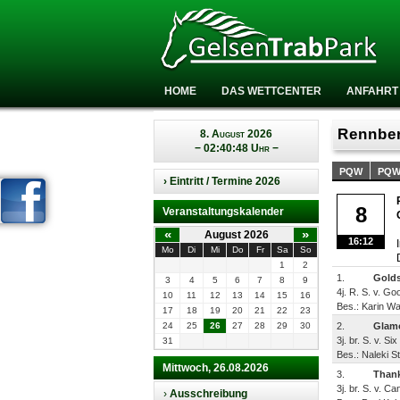
HOME
DAS WETTCENTER
ANFAHRT
Rennber
8. August 2026
− 02:40:48 Uhr −
PQW
PQ
› Eintritt / Termine 2026
8
Veranstaltungskalender
«
»
August 2026
16:12
Mo
Di
Mi
Do
Fr
Sa
So
1
2
1.
Gold
3
4
5
6
7
8
9
4j. R. S. v. G
10
11
12
13
14
15
16
Bes.: Karin Wa
17
18
19
20
21
22
23
24
25
26
27
28
29
30
2.
Glamo
3j. br. S. v. S
31
Bes.: Naleki St
Mittwoch, 26.08.2026
3.
Than
3j. br. S. v. C
›
Ausschreibung