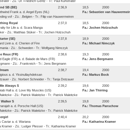
träter - Zü.: Dr. Friedrich Gentz - Tr.: Paul Kuhsträter
nd SB (BE)
2:36,9
18,5
2000
outhwind Frank a. d. Angel Eyes (NL)
Fa.: Sebastien van Hauwermei
ding vof - Zü.: .Belgien - Tr.: Filip van Hauwermeiren
thing Royal
2:37,0
18,5
2000
oyalty for Life a. d. Scara Manga
Fa.: Jochen Holzschuh
er - Zü.: Matthias Stüker - Tr.: Jochen Holzschuh
tarter (SE)
2:37,8
18,9
2000
ard Livin a. d. Cherien of Fire
Fa.: Michael Nimczyk
rmania - Zü.: .Schweden - Tr.: Wolfgang Nimczyk
e Reux (FR)
2:38,6
19,3
2000
Bold Eagle (FR) a. d. Balade de Mars (FR)
Fa.: Jens Bergmann
gmann - Zü.: .Frankreich - Tr.: Jens Bergmann
Dream
2:38,7
19,4
2000
ndigious a. d. Yksinullayhdeksan
Fa.: Markus Bock
tzauer - Zü.: Norbert Schneider - Tr.: Tanja Dotzauer
Me Always S
2:39,2
19,6
2000
Cantab Hall a. d. Love My Muscles (US)
Fa.: Jan Thirring
aleitzke - Zü.: Patrick Maleitzke - Tr.: Patrick Maleitzke
Walker S
2:39,5
19,8
2000
aharajah a. d. Porsche Hall (US)
Fa.: Thomas Panschow
aleitzke - Zü.: Patrick Maleitzke - Tr.: Patrick Maleitzke
rgirl
2:40,4
20,2
2000
J's Caviar a. d. Wariana
Fa.: Katharina Kramer
a Kramer - Zü.: Ludger Plesser - Tr.: Katharina Kramer