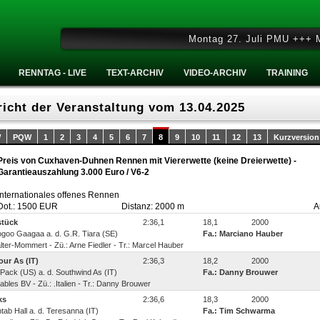
Montag 27. Juli PMU +++ Mittw
RENNTAG - LIVE
TEXT-ARCHIV
VIDEO-ARCHIV
TRAINING
icht der Veranstaltung vom 13.04.2025
W
PQW
1
2
3
4
5
6
7
8
9
10
11
12
13
Kurzversion
Preis von Cuxhaven-Duhnen Rennen mit Viererwette (keine Dreierwette) -
Garantieauszahlung 3.000 Euro / V6-2
Internationales offenes Rennen
Dot.: 1500 EUR
Distanz: 2000 m
A
stück
2:36,1
18,1
2000
oogoo Gaagaa a. d. G.R. Tiara (SE)
Fa.: Marciano Hauber
lter-Mommert - Zü.: Arne Fiedler - Tr.: Marcel Hauber
ur As (IT)
2:36,3
18,2
2000
ix Pack (US) a. d. Southwind As (IT)
Fa.: Danny Brouwer
ables BV - Zü.: .Italien - Tr.: Danny Brouwer
ks
2:36,6
18,3
2000
antab Hall a. d. Teresanna (IT)
Fa.: Tim Schwarma