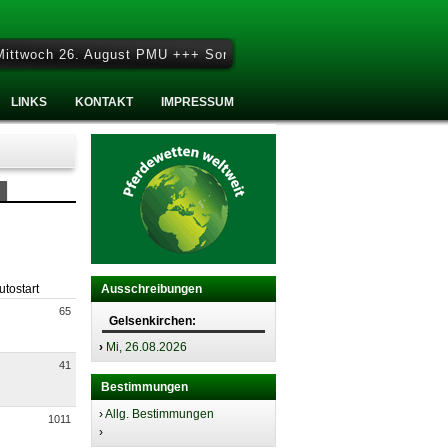
och 26. August PMU +++ Sonntag 27. September - Sonntag Renntag
LINKS
KONTAKT
IMPRESSUM
utostart
Ausschreibungen
65
Gelsenkirchen:
›
Mi, 26.08.2026
41
Bestimmungen
›
Allg. Bestimmungen
1011
›