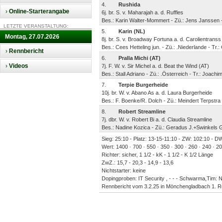
4.
Rushida
›
Online-Starterangabe
6j. br. S. v. Maharajah a. d. Ruffles
Bes.: Karin Walter-Mommert - Zü.: Jens Janssen 
LETZTE VERANSTALTUNG:
5.
Karin (NL)
Montag, 27.07.2026
8j. br. S. v. Broadway Fortuna a. d. Carolientrans
Bes.: Cees Hetteling jun. - Zü.: .Niederlande - Tr.:
›
Rennbericht
6.
Pralla Michi (AT)
›
Videos
7j. F. W. v. Sir Michel a. d. Beat the Wind (AT)
Bes.: Stall Adriano - Zü.: .Österreich - Tr.: Joach
7.
Terpie Burgerheide
10j. br. W. v. Abano As a. d. Laura Burgerheide
Bes.: F. Boenke/R. Dolch - Zü.: Meindert Terpstra
8.
Robert Streamline
7j. dbr. W. v. Robert Bi a. d. Claudia Streamline
Bes.: Nadine Kozica - Zü.: Geradus J.+Swinkels G
Sieg: 25:10 - Platz: 13-15-11:10 - ZW: 102:10 - DW
Wert: 1400 · 700 · 550 · 350 · 300 · 260 · 240 · 2
Richter: sicher, 1 1/2 - kK - 1 1/2 - K 1/2 Länge
ZwZ.: 15,7 - 20,3 - 14,9 - 13,6
Nichtstarter: keine
Dopingproben: IT Security , - - - Schwarma,Tim:
Rennbericht vom 3.2.25 in Mönchengladbach 1. 