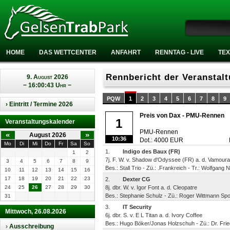
HOME
DAS WETTCENTER
ANFAHRT
RENNTAG - LIVE
TEX
Rennbericht der Veranstal
9. August 2026
− 16:00:43 Uhr −
PQW
1
2
3
4
5
6
7
8
9
› Eintritt / Termine 2026
Preis von Dax - PMU-Rennen
1
Veranstaltungskalender
PMU-Rennen
«
»
August 2026
10:36
Dot.: 4000 EUR
Mo
Di
Mi
Do
Fr
Sa
So
1.
Indigo des Baux (FR)
1
2
7j. F. W. v. Shadow d'Odyssee (FR) a. d. Vamour
3
4
5
6
7
8
9
Bes.: Stall Trio - Zü.: .Frankreich - Tr.: Wolfgang
10
11
12
13
14
15
16
17
18
19
20
21
22
23
2.
Dexter CG
24
25
26
27
28
29
30
8j. dbr. W. v. Igor Font a. d. Cleopatre
Bes.: Stephanie Schulz - Zü.: Roger Wittmann Spo
31
3.
IT Security
Mittwoch, 26.08.2026
6j. dbr. S. v. E L Titan a. d. Ivory Coffee
Bes.: Hugo Böker/Jonas Holzschuh - Zü.: Dr. Frie
›
Ausschreibung