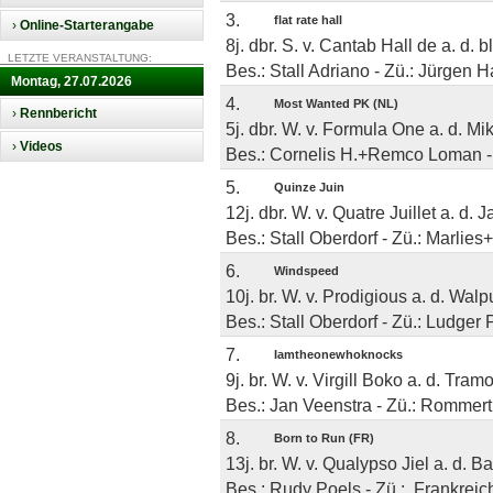
3.
flat rate hall
›
Online-Starterangabe
8j. dbr. S. v. Cantab Hall de a. d. b
LETZTE VERANSTALTUNG:
Bes.: Stall Adriano - Zü.: Jürgen 
Montag, 27.07.2026
4.
Most Wanted PK (NL)
›
Rennbericht
5j. dbr. W. v. Formula One a. d. M
›
Videos
Bes.: Cornelis H.+Remco Loman - Z
5.
Quinze Juin
12j. dbr. W. v. Quatre Juillet a. d. 
Bes.: Stall Oberdorf - Zü.: Marlies
6.
Windspeed
10j. br. W. v. Prodigious a. d. Wal
Bes.: Stall Oberdorf - Zü.: Ludger 
7.
Iamtheonewhoknocks
9j. br. W. v. Virgill Boko a. d. Tra
Bes.: Jan Veenstra - Zü.: Rommert
8.
Born to Run (FR)
13j. br. W. v. Qualypso Jiel a. d.
Bes.: Rudy Poels - Zü.: .Frankreic