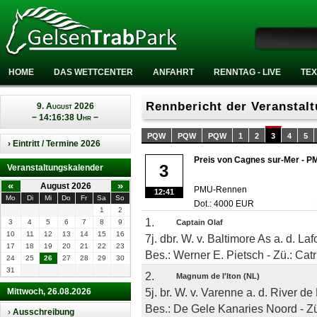
HOME
DAS WETTCENTER
ANFAHRT
RENNTAG - LIVE
TEX
Rennbericht der Veranstal
9. August 2026
− 14:16:38 Uhr −
PQW
PQW
PQW
1
2
3
4
5
› Eintritt / Termine 2026
Preis von Cagnes sur-Mer - P
3
Veranstaltungskalender
«
»
August 2026
PMU-Rennen
12:41
Mo
Di
Mi
Do
Fr
Sa
So
Dot.: 4000 EUR
1
2
1.
3
4
5
6
7
8
9
Captain Olaf
10
11
12
13
14
15
16
7j. dbr. W. v. Baltimore As a. d. Laf
17
18
19
20
21
22
23
Bes.: Werner E. Pietsch - Zü.: Cat
24
25
26
27
28
29
30
31
2.
Magnum de l'Iton (NL)
5j. br. W. v. Varenne a. d. River de
Mittwoch, 26.08.2026
Bes.: De Gele Kanaries Noord - Zü.
›
Ausschreibung