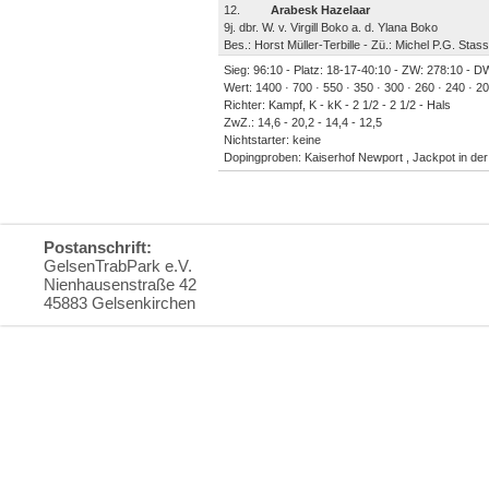
12.
Arabesk Hazelaar
9j. dbr. W. v. Virgill Boko a. d. Ylana Boko
Bes.: Horst Müller-Terbille - Zü.: Michel P.G. Stasse
Sieg: 96:10 - Platz: 18-17-40:10 - ZW: 278:10 - DW:
Wert: 1400 · 700 · 550 · 350 · 300 · 260 · 240 · 2
Richter: Kampf, K - kK - 2 1/2 - 2 1/2 - Hals
ZwZ.: 14,6 - 20,2 - 14,4 - 12,5
Nichtstarter: keine
Dopingproben: Kaiserhof Newport , Jackpot in der
Postanschrift:
GelsenTrabPark e.V.
Nienhausenstraße 42
45883 Gelsenkirchen