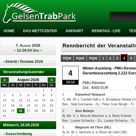
HOME
DAS WETTCENTER
ANFAHRT
RENNTAG - LIVE
TEX
Rennbericht der Veranstal
7. August 2026
− 12:26:54 Uhr −
PQW
PQW
PQW
1
2
3
4
5
› Eintritt / Termine 2026
Winter-Ausklang - PMU-Rennen 
4
Veranstaltungskalender
Garantieauszahlung 2.222 Eur
«
»
August 2026
13:12
PMU-Rennen
Mo
Di
Mi
Do
Fr
Sa
So
Dot.: 4000 EUR
1
2
1.
Kaiserhof Newport
3
4
5
6
7
8
9
7j. dbr. W. v. Cantab Hall a. d. Broadway Histep (
10
11
12
13
14
15
16
Bes.: Stall Germania - Zü.: Peter S.ter Borgh - Tr
17
18
19
20
21
22
23
24
25
26
27
28
29
30
2.
Ann Boleyn
8j. dbr. S. v. Muscle Massive a. d. Betty Kramer
31
Bes.: Louise Schacky - Zü.: Louise Schacky - Tr
Mittwoch, 26.08.2026
3.
Magnum de l'Iton (NL)
5j. br. W. v. Varenne a. d. River de Liton (SE)
›
Ausschreibung