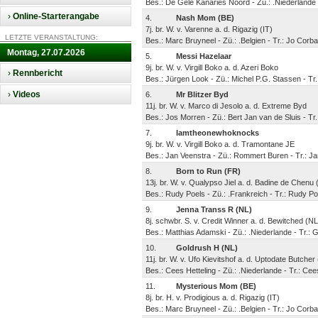
Bes.: De Gele Kanaries Noord - Zü.: .Niederlande 
›
Online-Starterangabe
4.
Nash Mom (BE)
7j. br. W. v. Varenne a. d. Rigazig (IT)
LETZTE VERANSTALTUNG:
Bes.: Marc Bruyneel - Zü.: .Belgien - Tr.: Jo Corba
Montag, 27.07.2026
5.
Messi Hazelaar
9j. br. W. v. Virgill Boko a. d. Azeri Boko
›
Rennbericht
Bes.: Jürgen Look - Zü.: Michel P.G. Stassen - Tr
›
Videos
6.
Mr Blitzer Byd
11j. br. W. v. Marco di Jesolo a. d. Extreme Byd
Bes.: Jos Morren - Zü.: Bert Jan van de Sluis - Tr
7.
Iamtheonewhoknocks
9j. br. W. v. Virgill Boko a. d. Tramontane JE
Bes.: Jan Veenstra - Zü.: Rommert Buren - Tr.: 
8.
Born to Run (FR)
13j. br. W. v. Qualypso Jiel a. d. Badine de Chenu
Bes.: Rudy Poels - Zü.: .Frankreich - Tr.: Rudy Po
9.
Jenna Transs R (NL)
8j. schwbr. S. v. Credit Winner a. d. Bewitched (NL
Bes.: Matthias Adamski - Zü.: .Niederlande - Tr.:
10.
Goldrush H (NL)
11j. br. W. v. Ufo Kievitshof a. d. Uptodate Butcher
Bes.: Cees Hetteling - Zü.: .Niederlande - Tr.: Cees
11.
Mysterious Mom (BE)
8j. br. H. v. Prodigious a. d. Rigazig (IT)
Bes.: Marc Bruyneel - Zü.: .Belgien - Tr.: Jo Corba