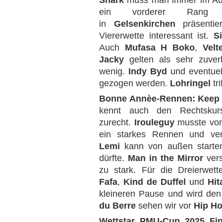
Shark
muss man immer im Auge 
ein vorderer Rang wa
in
Gelsenkirchen
präsentier
Viererwette interessant ist.
S
Auch
Mufasa H Boko
,
Velt
Jacky
gelten als sehr zuverl
wenig.
Indy Byd
und eventuel
gezogen werden.
Lohringel
tri
Bonne Annèe-Rennen:
Keep 
kennt auch den Rechtsku
zurecht.
Irouleguy
musste vom 
ein starkes Rennen und verf
Lemi
kann von außen starten
dürfte.
Man in the Mirror
vers
zu stark. Für die Dreierwet
Fafa
,
Kind de Duffel
und
Hit
kleineren Pause und wird den 
du Berre
sehen wir vor
Hip Ho
Wettstar PMU-Cup 2025 Fin