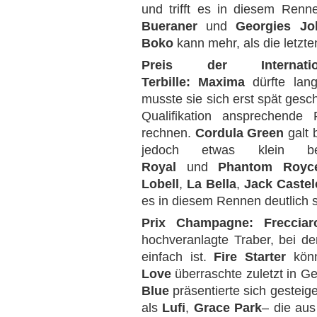
und trifft es in diesem Renne
Bueraner
und
Georgies Jo
Boko
kann mehr, als die letzte
Preis der Internatio
Terbille:
Maxima
dürfte lan
musste sie sich erst spät ges
Qualifikation ansprechende
rechnen.
Cordula Green
galt 
jedoch etwas klein bei
Royal
und
Phantom Roy
Lobell
,
La Bella
,
Jack Castel
es in diesem Rennen deutlich 
Prix Champagne:
Freccia
hochveranlagte Traber, bei d
einfach ist.
Fire Starter
könn
Love
überraschte zuletzt in Ge
Blue
präsentierte sich gesteige
als
Lufi
,
Grace Park
– die au