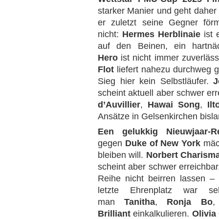
starker Manier und geht daher 
er zuletzt seine Gegner förm
nicht:
Hermes Herblinaie
ist 
auf den Beinen, ein hartnäc
Hero
ist nicht immer zuverläss
Flot
liefert nahezu durchweg 
Sieg hier kein Selbstläufer.
J
scheint aktuell aber schwer err
d’Auvillier
,
Hawai Song
,
Il
Ansätze in Gelsenkirchen bisla
Een gelukkig Nieuwjaar-
gegen
Duke of New York
mäch
bleiben will.
Norbert Charism
scheint aber schwer erreichbar
Reihe nicht beirren lassen – 
letzte Ehrenplatz war se
man
Tanitha
,
Ronja Bo
,
Brilliant
einkalkulieren.
Olivi