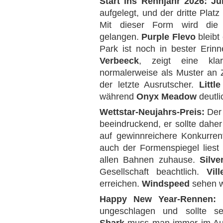
Start ins Rennjahr 2026:
Ju
aufgelegt, und der dritte Plat
Mit dieser Form wird die 
gelangen.
Purple Flevo
bleibt
Park ist noch in bester Erinn
Verbeeck
, zeigt eine klar
normalerweise als Muster an 
der letzte Ausrutscher.
Little
während
Onyx Meadow
deutli
Wettstar-Neujahrs-Preis:
Der
beeindruckend, er sollte daher
auf gewinnreichere Konkurren
auch der Formenspiegel liest 
allen Bahnen zuhause.
Silve
Gesellschaft beachtlich.
Vil
erreichen.
Windspeed
sehen w
Happy New Year-Rennen:
ungeschlagen und sollte sei