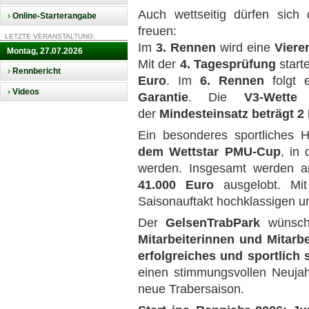
Auch wettseitig dürfen sich 
›
Online-Starterangabe
freuen:
LETZTE VERANSTALTUNG:
Im
3. Rennen
wird eine
Viere
Montag, 27.07.2026
Mit der
4. Tagesprüfung
start
›
Rennbericht
Euro
. Im
6. Rennen
folgt 
›
Videos
Garantie
. Die
V3-Wette
der
Mindesteinsatz beträgt 2
Ein besonderes sportliches Hi
dem Wettstar PMU-Cup
, in
werden. Insgesamt werden a
41.000 Euro
ausgelobt. Mit
Saisonauftakt hochklassigen u
Der
GelsenTrabPark
wünsch
Mitarbeiterinnen und Mitarb
erfolgreiches und sportlich
einen stimmungsvollen Neujah
neue Trabersaison.