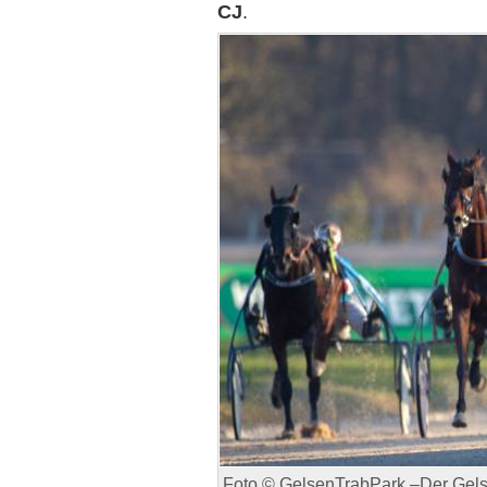
CJ
.
Foto © GelsenTrabPark –Der Gels