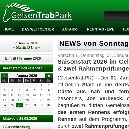
HOME
DAS WETTCENTER
ANFAHRT
RENNTAG - LIVE
TEX
NEWS von Sonntag,
7. August 2026
− 03:18:13 Uhr −
Vorschau - Donnerstag, 01. Janua
› Eintritt / Termine 2026
Saisonstart 2026 im G
& zwei Rahmenprüfung
Veranstaltungskalender
«
»
August 2026
(GelsentrabPR) – Der
01. Ja
Mo
Di
Mi
Do
Fr
Sa
So
offiziellen
Start in die deut
1
2
3
4
5
6
7
8
9
Gäste aus nah und fer
10
11
12
13
14
15
16
besonders,
Jos Verbeeck, d
17
18
19
20
21
22
23
begrüßen zu dürfen. Gemeinsam
24
25
26
27
28
29
30
31
des ersten Rennens erfolg
Rennen
auf dem Programm,
Mittwoch, 26.08.2026
durch
zwei Rahmenprüfunge
›
Ausschreibung