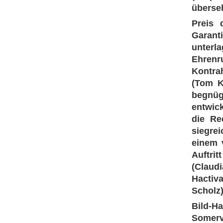
überse
Preis 
Garant
unterla
Ehrenr
Kontrah
(Tom K
begnüg
entwick
die Re
siegre
einem v
Auftri
(Claud
Hactiv
Scholz)
Bild-Ha
Somerv