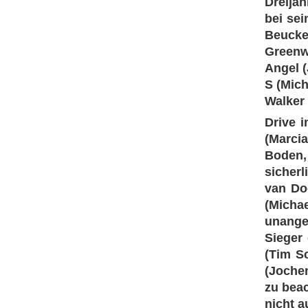
Dreijä
bei sei
Beucken
Greenwo
Angel (
S (Mic
Walker
Drive i
(Marci
Boden,
sicher
van Do
(Mich
unangen
Sieger
(Tim S
(Jochen
zu bea
nicht a