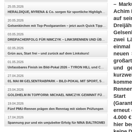
– Mark
25.05.2026
Achim P
HERALDIQUE, MYRENA & Co. sorgen für sportliche Highlights – SANI BK kommt zum ersten Sieg!
auf se
20.05.2026
Dreijä
Gelsenkirchen mit Top-Poolgarantien – jetzt auch Quick Tipp in der Viererwette möglich!
Gelsenk
03.05.2026
zwei L
DREIFACHERFOLG FÜR NIMCZYK – LINKSRENNEN UND ÜBERRASCHUNGEN BEGEISTERN
einmal
02.05.2026
neuen 
Grün aus, Start frei – und zurück auf dem Linkskurs!
großar
01.05.2026
und ge
Unfassbares Finish im Bild-Pokal 2026 – TYRON HILL und CHARMY CHARLY AS untrennbar an der Linie
kurzwe
27.04.2026
kommen 
01. MAI IM GELSENTRABPARK – BILD-POKAL MIT SPORT, SHOW UND STIMMUNG
Rennen 
23.04.2026
GOLDHELM IN TOPFORM: MICHAEL NIMCZYK GEWINNT FÜNF RENNEN
Start
(Garant
19.04.2026
Fünf PMU-Rennen prägen den Renntag mit sieben Prüfungen
erneut 
4.000 €
17.04.2026
Spannung pur und ein umjubelter Erfolg für NINA BALTROMEI
hier be
keine D