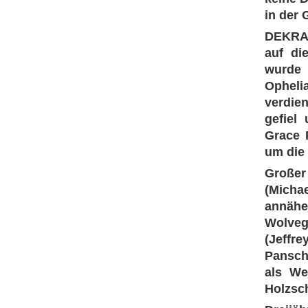
in der 
DEKRA-
auf di
wurde 
Opheli
verdie
gefiel
Grace 
um die 
Großer
(Michae
annähe
Wolveg
(Jeffr
Panscho
als We
Holzsc