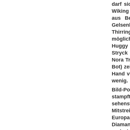
darf s
Wiking
aus Be
Gelsen
Thirrin
möglic
Huggy 
Stryck
Nora Tr
Bot) ze
Hand vo
wenig.
Bild-P
stampft
sehens
Mitstre
Europa
Diamant