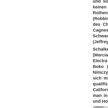
und si
keinen
Rothen
(Robbin
des Ch
Cagnes
Schwar
(Jeffre
Schalk
(Marcia
Electr
Boko (
Nimczyk
sich m
qualifi
Califo
man in
und Hot