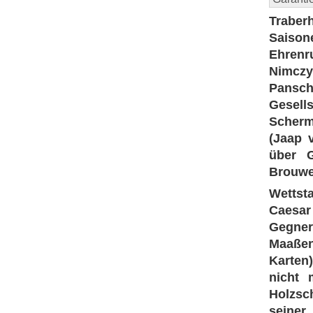
Traber
Saisone
Ehrenr
Nimcz
Pansch
Gesell
Scherm
(Jaap 
über G
Brouwe
Wettst
Caesar
Gegner
Maaßen
Karten)
nicht 
Holzsc
seine