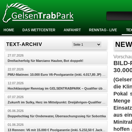
Monta
HOME
DAS WETTCENTER
ANFAHRT
RENNTAG - LIVE
TE
NEWS
TEXT-ARCHIV
27.07.2026
Vorschau
Dreifacherfolg für Marciano Hauber, Bot doppelt!
BILD-
30.00
22.07.2026
PMU-Matinee: 10.000 Euro V6-Poolgarantie (inkl. 4.017,85 JP) und 2.500 Euro Poolgarantie in der Vier
(Gelse
12.07.2026
die Kli
Hochklassiger Renntag im GELSENTRABPARK – Qualifier überzeugen, 4.017,85 Euro Jackpot in der V6-Wett
Pokal 
07.07.2026
Menge
Zukunft im Sulky, Herz im Mittelpunkt: Dreijährigen-Qualifier und For Children Living prägen den Ren
Einsat
05.06.2026
aus ei
Doppelschlag für Onderwater, Überraschungssieg für Sobottka
Minitr
01.06.2026
hoffen
13 Rennen: V6 mit 15.000 € Poolgarantie (inkl. 5.232,50 € Jackpot) und spannendes Gästefahren