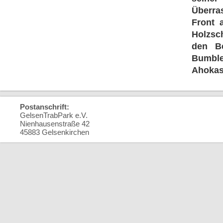
Überras
Front 
Holzsc
den Be
Bumbleb
Ahokas)
Postanschrift:
GelsenTrabPark e.V.
Nienhausenstraße 42
45883 Gelsenkirchen