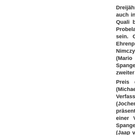
Dreijä
auch in
Quali 
Probe
sein. C
Ehrenpl
Nimcz
(Mario
Spang
zweiter
Preis 
(Micha
Verfass
(Joche
präsen
einer 
Spangen
(Jaap 