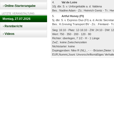
4.
Val de Loire
›
Online-Starterangabe
10j. dbr. S. v. Unforgettable a. d. Valdena
Bes.: Nadine Adam - Zü.: Heinrich Gentz - Tr.: He
LETZTE VERANSTALTUNG:
5.
Artful Honey (FI)
Montag, 27.07.2026
5j. dbr. S. v. Express Duo (FI) a. d. Arctic Secretar
Bes.: K.Greving Transport BV - Zü.: .Finnland - T
›
Rennbericht
Sieg: 16:10 - Platz: 12-16:10 - ZW: 24:10 - DW: 12
›
Videos
Wert: 750 · 350 · 200 · 120 · 80
Richter: überlegen, 7 1/2 - H - 1 Länge
ZwZ.: keine Zwischenzeiten
Nichtstarter: keine
Dopingproben: Nike R (NL) , - - - Brüsten,Dieter
EUR,Nummi,Jouni: Unvorschriftsmäßiges Verhalte