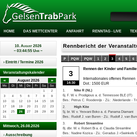
HOME
DAS WETTCENTER
ANFAHRT
RENNTAG - LIVE
TEX
Rennbericht der Veranstal
10. August 2026
− 03:44:55 Uhr −
P
PQW
PQW
1
2
3
4
5
6
› Eintritt / Termine 2026
Rennen der Kinder und Famili
3
Veranstaltungskalender
Internationales offenes Rennen
«
»
August 2026
14:30
Dot.: 1500 EUR
Mo
Di
Mi
Do
Fr
Sa
So
1.
Nike R (NL)
1
2
6j. F. W. v. Prodigious a. d. Tennessee BLE (IT)
3
4
5
6
7
8
9
Bes.: Petrus C. Roodenrijs - Zü.: .Niederlande - Tr
10
11
12
13
14
15
16
17
18
19
20
21
22
23
2.
High Kite
24
25
26
27
28
29
30
5j. br. W. v. Yeovani Boko a. d. Panama Diamant
Bes.: Rudolf J. van Buren - Zü.: Rudolf J. van Bure
31
3.
Robert Streamline
Mittwoch, 26.08.2026
8j. dbr. W. v. Robert Bi a. d. Claudia Streamline
Bes.: Nadine Kozica - Zü.: Geradus J.+Swinkels G
›
Ausschreibung