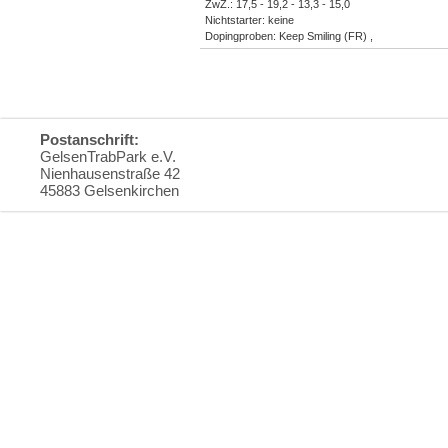
ZwZ.: 17,5 - 19,2 - 13,3 - 15,0
Nichtstarter: keine
Dopingproben: Keep Smiling (FR) ,
Postanschrift:
GelsenTrabPark e.V.
Nienhausenstraße 42
45883 Gelsenkirchen