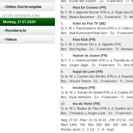
Bes.: Ecurie des Espoirs - Zü.: .Frankreich - Tr.
›
Online-Starterangabe
4.
Haut En Couleur (FR)
8j. F. W. v. Apprenti Sorcier (FR) a. d. Virgin des 
LETZTE VERANSTALTUNG:
Bes.: Miriam Bansemer - Zü.: .Frankreich - Tr.: 
Montag, 27.07.2026
5.
Krikri du Flot TF (BE)
5j. F. W. v. Rachmaninov Seven (FR) a. d. Celine d
›
Rennbericht
Bes.: Stall Kunkendorf/Stall Saro - Zü.: .Frankreic
›
Videos
6.
Kluk Kluk (FR)
5j. F. W. v. Orlando Vici a. d. Vignette (FR)
Bes.: Stal Payday - Zü.: .Frankreich - Tr.: Bastia
7.
Hydole de Joyere (FR)
8j. F. S. v. Universal Rider (FR) a. d. Passifia de 
Bes.: Jürgen Jäger - Zü.: .Frankreich - Tr.: Jens
8.
Kappi de Lemi (FR)
5j. br. W. v. Cyprien des Bordes (FR) a. d. Esper
Bes.: Vincent Tebest - Zü.: .Frankreich - Tr.: Jo
9.
Irouleguy (FR)
7j. br. W. v. Vulcain de Vandel (FR) a. d. Cadine (
Bes.: Ryan Verbeeck - Zü.: .Frankreich - Tr.: Je
10.
Ino du Vivier (FR)
7j. br. W. v. Badius de Tilou (FR) a. d. Queline du V
Bes.: Christiane u.Jürgen Look - Zü.: .Frankreich 
Sieg: 27:10 - Platz: 21-31-15:10 - ZW: 372:10 - DW
Wert: 1400 · 700 · 550 · 350 · 300 · 260 · 240 · 2
Richter: leicht, 2 - 2 1/2 - 2 - H - Kopf