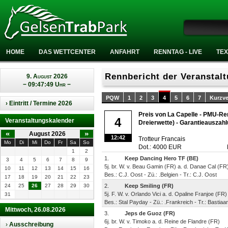
HOME
DAS WETTCENTER
ANFAHRT
RENNTAG - LIVE
TEX
Rennbericht der Veranstal
9. August 2026
− 09:47:49 Uhr −
PQW
1
2
3
4
5
6
7
Kurzve
› Eintritt / Termine 2026
Preis von La Capelle - PMU-Ren
4
Veranstaltungskalender
Dreierwette) - Garantieauszah
«
»
August 2026
12:42
Trotteur Francais
Mo
Di
Mi
Do
Fr
Sa
So
Dot.: 4000 EUR
1
2
1.
Keep Dancing Hero TF (BE)
3
4
5
6
7
8
9
5j. br. W. v. Beau Gamin (FR) a. d. Danae Cal (FR
10
11
12
13
14
15
16
Bes.: C.J. Oost - Zü.: .Belgien - Tr.: C.J. Oost
17
18
19
20
21
22
23
24
25
26
27
28
29
30
2.
Keep Smiling (FR)
5j. F. W. v. Orlando Vici a. d. Opaline Franjoe (FR)
31
Bes.: Stal Payday - Zü.: .Frankreich - Tr.: Bastia
Mittwoch, 26.08.2026
3.
Jeps de Guoz (FR)
6j. br. W. v. Timoko a. d. Reine de Flandre (FR)
›
Ausschreibung