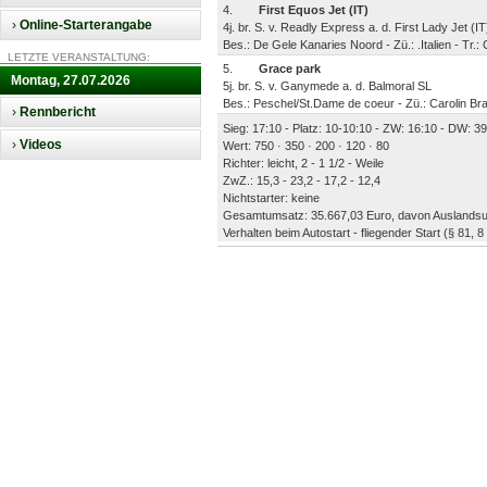
4.
First Equos Jet (IT)
›
Online-Starterangabe
4j. br. S. v. Readly Express a. d. First Lady Jet (IT
Bes.: De Gele Kanaries Noord - Zü.: .Italien - Tr.: 
LETZTE VERANSTALTUNG:
5.
Grace park
Montag, 27.07.2026
5j. br. S. v. Ganymede a. d. Balmoral SL
Bes.: Peschel/St.Dame de coeur - Zü.: Carolin Br
›
Rennbericht
Sieg: 17:10 - Platz: 10-10:10 - ZW: 16:10 - DW: 39:
›
Videos
Wert: 750 · 350 · 200 · 120 · 80
Richter: leicht, 2 - 1 1/2 - Weile
ZwZ.: 15,3 - 23,2 - 17,2 - 12,4
Nichtstarter: keine
Gesamtumsatz: 35.667,03 Euro, davon Auslandsu
Verhalten beim Autostart - fliegender Start (§ 81,