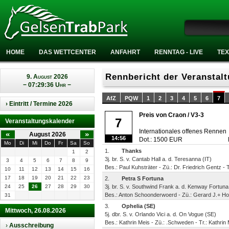
HOME
DAS WETTCENTER
ANFAHRT
RENNTAG - LIVE
TEX
Rennbericht der Veranstal
9. August 2026
− 07:29:36 Uhr −
AfZ
PQW
1
2
3
4
5
6
7
› Eintritt / Termine 2026
Preis von Craon / V3-3
7
Veranstaltungskalender
Internationales offenes Rennen
«
»
August 2026
14:56
Dot.: 1500 EUR
Mo
Di
Mi
Do
Fr
Sa
So
1.
Thanks
1
2
3j. br. S. v. Cantab Hall a. d. Teresanna (IT)
3
4
5
6
7
8
9
Bes.: Paul Kuhsträter - Zü.: Dr. Friedrich Gentz - 
10
11
12
13
14
15
16
17
18
19
20
21
22
23
2.
Petra S Fortuna
24
25
26
27
28
29
30
3j. br. S. v. Southwind Frank a. d. Kenway Fortuna
Bes.: Anton Schoonderwoerd - Zü.: Gerard J.+ Ho
31
3.
Ophelia (SE)
Mittwoch, 26.08.2026
5j. dbr. S. v. Orlando Vici a. d. On Vogue (SE)
Bes.: Kathrin Meis - Zü.: .Schweden - Tr.: Kathrin
›
Ausschreibung