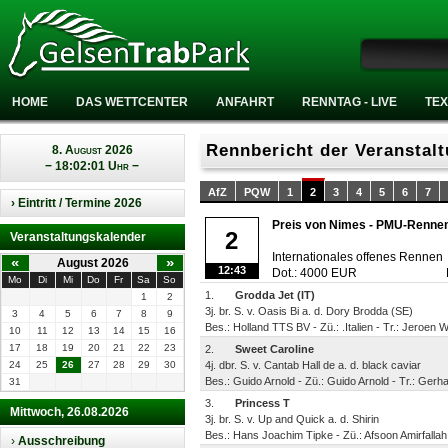
HOME
DAS WETTCENTER
ANFAHRT
RENNTAG - LIVE
TEX
Rennbericht der Veranstal
8. August 2026
− 18:02:01 Uhr −
AfZ
PQW
1
2
3
4
5
6
7
› Eintritt / Termine 2026
Preis von Nimes - PMU-Rennen
2
Veranstaltungskalender
Internationales offenes Rennen
«
»
August 2026
12:43
Dot.: 4000 EUR
Mo
Di
Mi
Do
Fr
Sa
So
1.
Grodda Jet (IT)
1
2
3j. br. S. v. Oasis Bi a. d. Dory Brodda (SE)
3
4
5
6
7
8
9
Bes.: Holland TTS BV - Zü.: .Italien - Tr.: Jeroen
10
11
12
13
14
15
16
17
18
19
20
21
22
23
2.
Sweet Caroline
24
25
26
27
28
29
30
4j. dbr. S. v. Cantab Hall de a. d. black caviar
Bes.: Guido Arnold - Zü.: Guido Arnold - Tr.: Gerh
31
3.
Princess T
Mittwoch, 26.08.2026
3j. br. S. v. Up and Quick a. d. Shirin
Bes.: Hans Joachim Tipke - Zü.: Afsoon Amirfallah
›
Ausschreibung