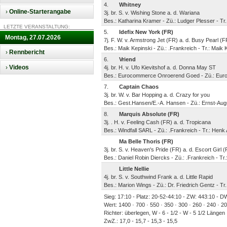
4.
Whitney
›
Online-Starterangabe
3j. br. S. v. Wishing Stone a. d. Wariana
Bes.: Katharina Kramer - Zü.: Ludger Plesser - Tr
LETZTE VERANSTALTUNG:
5.
Idefix New York (FR)
Montag, 27.07.2026
7j. F. W. v. Armstrong Jet (FR) a. d. Busy Pearl (F
Bes.: Maik Kepinski - Zü.: .Frankreich - Tr.: Maik 
›
Rennbericht
6.
Vriend
›
Videos
4j. br. H. v. Ufo Kievitshof a. d. Donna May ST
Bes.: Eurocommerce Onroerend Goed - Zü.: Euro
7.
Captain Chaos
3j. br. W. v. Bar Hopping a. d. Crazy for you
Bes.: Gest.Hansen/E.-A. Hansen - Zü.: Ernst-Au
8.
Marquis Absolute (FR)
3j. . H. v. Feeling Cash (FR) a. d. Tropicana
Bes.: Windfall SARL - Zü.: .Frankreich - Tr.: Henk A
Ma Belle Thoris (FR)
3j. br. S. v. Heaven's Pride (FR) a. d. Escort Girl 
Bes.: Daniel Robin Diercks - Zü.: .Frankreich - Tr
Little Nellie
4j. br. S. v. Southwind Frank a. d. Little Rapid
Bes.: Marion Wings - Zü.: Dr. Friedrich Gentz - Tr
Sieg: 17:10 - Platz: 20-52-44:10 - ZW: 443:10 - DW
Wert: 1400 · 700 · 550 · 350 · 300 · 260 · 240 · 2
Richter: überlegen, W - 6 - 1/2 - W - 5 1/2 Längen
ZwZ.: 17,0 - 15,7 - 15,3 - 15,5