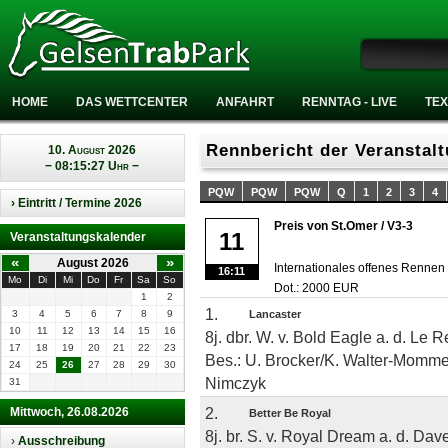
HOME
DAS WETTCENTER
ANFAHRT
RENNTAG - LIVE
TEX
Rennbericht der Veranstal
10. August 2026
− 08:15:27 Uhr −
PQW
PQW
PQW
Q
1
2
3
4
› Eintritt / Termine 2026
Preis von St.Omer / V3-3
11
Veranstaltungskalender
«
»
August 2026
Internationales offenes Rennen
16:11
Mo
Di
Mi
Do
Fr
Sa
So
Dot.: 2000 EUR
1
2
1.
3
4
5
6
7
8
9
Lancaster
10
11
12
13
14
15
16
8j. dbr. W. v. Bold Eagle a. d. Le 
17
18
19
20
21
22
23
Bes.: U. Brocker/K. Walter-Mommert
24
25
26
27
28
29
30
Nimczyk
31
2.
Mittwoch, 26.08.2026
Better Be Royal
8j. br. S. v. Royal Dream a. d. Dave
›
Ausschreibung