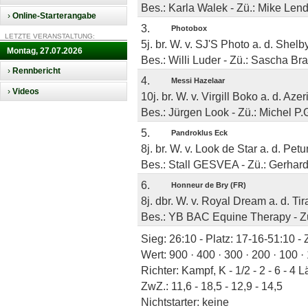
Bes.: Karla Walek - Zü.: Mike Lende
›
Online-Starterangabe
3.
Photobox
LETZTE VERANSTALTUNG:
5j. br. W. v. SJ'S Photo a. d. Shel
Montag, 27.07.2026
Bes.: Willi Luder - Zü.: Sascha B
›
Rennbericht
4.
Messi Hazelaar
›
Videos
10j. br. W. v. Virgill Boko a. d. Aze
Bes.: Jürgen Look - Zü.: Michel P.
5.
Pandroklus Eck
8j. br. W. v. Look de Star a. d. Pet
Bes.: Stall GESVEA - Zü.: Gerhard 
6.
Honneur de Bry (FR)
8j. dbr. W. v. Royal Dream a. d. Ti
Bes.: YB BAC Equine Therapy - Zü.:
Sieg: 26:10 - Platz: 17-16-51:10 -
Wert: 900 · 400 · 300 · 200 · 100 ·
Richter: Kampf, K - 1/2 - 2 - 6 - 4 
ZwZ.: 11,6 - 18,5 - 12,9 - 14,5
Nichtstarter: keine