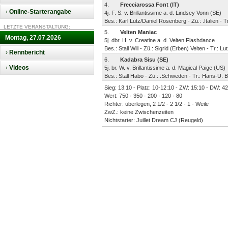
4.
Frecciarossa Font (IT)
›
Online-Starterangabe
4j. F. S. v. Brillantissime a. d. Lindsey Vonn (SE)
Bes.: Karl Lutz/Daniel Rosenberg - Zü.: .Italien -
LETZTE VERANSTALTUNG:
5.
Velten Maniac
Montag, 27.07.2026
5j. dbr. H. v. Creatine a. d. Velten Flashdance
Bes.: Stall Will - Zü.: Sigrid (Erben) Velten - Tr.: Lut
›
Rennbericht
6.
Kadabra Sisu (SE)
›
Videos
5j. br. W. v. Brillantissime a. d. Magical Paige (US)
Bes.: Stall Habo - Zü.: .Schweden - Tr.: Hans-U.
Sieg: 13:10 - Platz: 10-12:10 - ZW: 15:10 - DW: 42:
Wert: 750 · 350 · 200 · 120 · 80
Richter: überlegen, 2 1/2 - 2 1/2 - 1 - Weile
ZwZ.: keine Zwischenzeiten
Nichtstarter: Juillet Dream CJ (Reugeld)