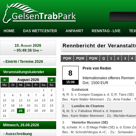
HOME
DAS WETTCENTER
ANFAHRT
RENNTAG - LIVE
TEX
Rennbericht der Veranstal
10. August 2026
− 05:49:36 Uhr −
PQW
PQW
PQW
Q
1
2
3
4
› Eintritt / Termine 2026
Preis von Redon
8
Veranstaltungskalender
Internationales offenes Rennen
«
»
August 2026
15:06
Dot.: 1500 EUR
Mo
Di
Mi
Do
Fr
Sa
So
1.
Goldstück
1
2
4j. R. S. v. Googoo Gaagaa a. d. G.R. Tiara (SE)
3
4
5
6
7
8
9
Bes.: Karin Walter-Mommert - Zü.: Arne Fiedler - 
10
11
12
13
14
15
16
17
18
19
20
21
22
23
2.
Lumière de Chartres
24
25
26
27
28
29
30
4j. br. S. v. Fabulous Wood a. d. Impasse
Bes.: Karin Walter-Mommert - Zü.: Michèle+Kaiser
31
3.
Västerbo Illussion (SE)
Mittwoch, 26.08.2026
6j. schwbr. H. v. El Mago Pellini (SE) a. d. Ester Z
Bes.: M. Schroth/Vergos.A.+C. - Zü.: .Schweden - 
›
Ausschreibung