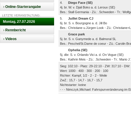
4.
Diego Face (SE)
›
Online-Starterangabe
4j. br. W. v. Djali Boko a. d. Leroux (SE)
Bes.: Stall Germania - Zü.: .Schweden - Tr.: Wol
LETZTE VERANSTALTUNG:
5.
Juillet Dream CJ
Montag, 27.07.2026
6j. br. S. v. Bourgogne a. d. Jill Bo
Bes.: Christiane u.Jürgen Look - Zü.: Christiane
›
Rennbericht
Grace park
›
Videos
5j. br. S. v. Ganymede a. d. Balmoral SL
Bes.: Peschel/St.Dame de coeur - Zü.: Carolin Br
Ophelia (SE)
5j. dbr. S. v. Orlando Vici a. d. On Vogue (SE)
Bes.: Kathrin Meis - Zü.: .Schweden - Tr.: Mario
Sieg: 102:10 - Platz: 29-22:10 - ZW: 317:10 - DW: 
Wert: 1000 · 400 · 300 · 200 · 100
Richter: Kampf, 1/2 - 2 - 2 - Weile
ZwZ.: 15,7 - 14,7 - 16,7 - 15,7
Nichtstarter: keine
- - - Nimczyk,Michael: Fahrspurveränderung im Ei