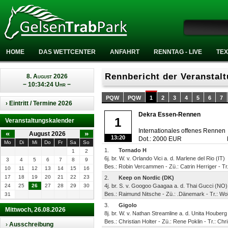
HOME
DAS WETTCENTER
ANFAHRT
RENNTAG - LIVE
TEX
Rennbericht der Veranstal
8. August 2026
− 10:34:24 Uhr −
PQW
PQW
1
2
3
4
5
6
7
› Eintritt / Termine 2026
Dekra Essen-Rennen
1
Veranstaltungskalender
Internationales offenes Rennen
«
»
August 2026
13:20
Dot.: 2000 EUR
Mo
Di
Mi
Do
Fr
Sa
So
1.
Tornado H
1
2
6j. br. W. v. Orlando Vici a. d. Marlene del Rio (IT)
3
4
5
6
7
8
9
Bes.: Robin Vercammen - Zü.: Catrin Herriger - T
10
11
12
13
14
15
16
17
18
19
20
21
22
23
2.
Keep on Nordic (DK)
24
25
26
27
28
29
30
4j. br. S. v. Googoo Gaagaa a. d. Thai Gucci (NO)
Bes.: Raimund Nitsche - Zü.: .Dänemark - Tr.: W
31
3.
Gigolo
Mittwoch, 26.08.2026
8j. br. W. v. Nathan Streamline a. d. Unita Houberg
Bes.: Christian Holter - Zü.: Rene Poklin - Tr.: Chri
›
Ausschreibung