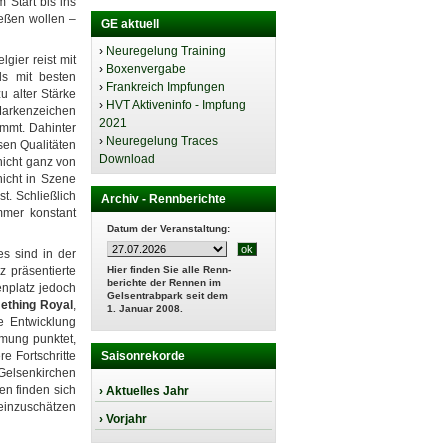
Start bis ins
ießen wollen –
GE aktuell
›
Neuregelung Training
gier reist mit
›
Boxenvergabe
ls mit besten
›
Frankreich Impfungen
 alter Stärke
›
HVT Aktiveninfo - Impfung
 Markenzeichen
2021
ommt. Dahinter
›
Neuregelung Traces
sen Qualitäten
Download
nicht ganz von
icht in Szene
st. Schließlich
Archiv - Rennberichte
mmer konstant
Datum der Veranstaltung:
es sind in der
z präsentierte
Hier finden Sie alle Renn-
berichte der Rennen im
enplatz jedoch
Gelsentrabpark seit dem
ething Royal
,
1. Januar 2008.
e Entwicklung
mmung punktet,
e Fortschritte
Saisonrekorde
 Gelsenkirchen
en finden sich
› Aktuelles Jahr
einzuschätzen
› Vorjahr