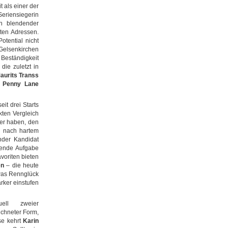
t als einer der
eriensiegerin
n blendender
ten Adressen.
otential nicht
Gelsenkirchen
 Beständigkeit
, die zuletzt in
aurits Transs
e
Penny Lane
eit drei Starts
kten Vergleich
wer haben, den
h nach hartem
nder Kandidat
ssende Aufgabe
voriten bieten
en
– die heute
etwas Rennglück
rker einstufen
ell zweier
eichneter Form,
se kehrt
Karin