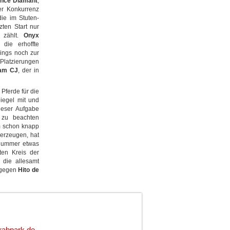
nce Diamant
,
ker Konkurrenz
die im Stuten-
zten Start nur
 zählt.
Onyx
die erhoffte
dings noch zur
ierungen
eam CJ
, der in
Pferde für die
iegel mit und
dieser Aufgabe
 zu beachten
m schon knapp
berzeugen, hat
tnummer etwas
rten Kreis der
, die allesamt
agegen
Hito de
rabpark.de