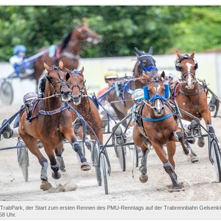
TrabPark, der Start zum ersten Rennen des PMU-Renntags auf der Trabrennbahn Gelsenkirc
58 Uhr.