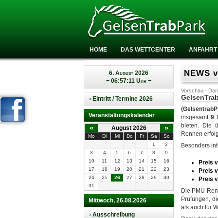
HOME
DAS WETTCENTER
ANFAHRT
NEWS vo
6. August 2026
− 06:57:12 Uhr −
Vorschau - Don
GelsenTrab
› Eintritt / Termine 2026
(Gelsentrab
Veranstaltungskalender
insgesamt
9
bieten. Die 
«
»
August 2026
Rennen erfolg
Mo
Di
Mi
Do
Fr
Sa
So
1
2
Besonders int
3
4
5
6
7
8
9
10
11
12
13
14
15
16
Preis v
17
18
19
20
21
22
23
Preis v
24
25
26
27
28
29
30
Preis 
31
Die PMU-Renn
Prüfungen, di
Mittwoch, 26.08.2026
als auch für We
›
Ausschreibung