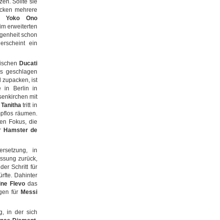
en. Sollte sie
rücken mehrere
,
Yoko Ono
im erweiterten
ngenheit schon
erscheint ein
wischen
Ducati
ss geschlagen
 zupacken, ist
e in Berlin in
senkirchen mit
n
Tanitha
tritt in
mpflos räumen.
en Fokus, die
ür
Hamster de
rsetzung, in
assung zurück,
 der Schritt für
rfte. Dahinter
ine Flevo
das
egen für
Messi
, in der sich