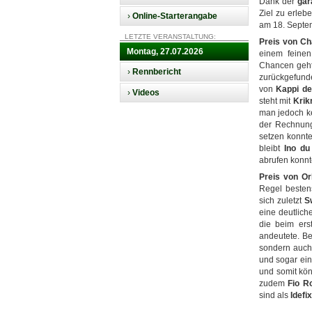
Dank der
gar
Ziel zu erleb
›
Online-Starterangabe
am 18. Septem
LETZTE VERANSTALTUNG:
Preis von Ch
Montag, 27.07.2026
einem feinen
Chancen geh
›
Rennbericht
zurückgefunde
von
Kappi d
›
Videos
steht mit
Krikr
man jedoch ke
der Rechnung
setzen konnte
bleibt
Ino du
abrufen konnte
Preis von Or
Regel bestens
sich zuletzt
S
eine deutlich
die beim ers
andeutete. B
sondern auch 
und sogar ein
und somit kön
zudem
Fio R
sind als
Idefi