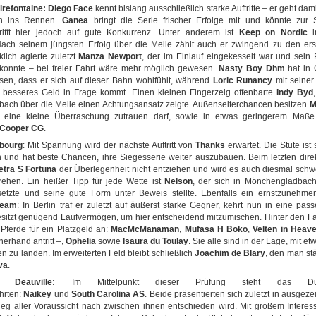
irefontaine:
Diego Face
kennt bislang ausschließlich starke Auftritte – er geht dami
en ins Rennen.
Ganea
bringt die Serie frischer Erfolge mit und könnte zur S
trifft hier jedoch auf gute Konkurrenz. Unter anderem ist
Keep on Nordic
i
Nach seinem jüngsten Erfolg über die Meile zählt auch er zwingend zu den ers
lich agierte zuletzt
Manza Newport
, der im Einlauf eingekesselt war und sein P
konnte – bei freier Fahrt wäre mehr möglich gewesen.
Nasty Boy Dhm
hat in 
sen, dass er sich auf dieser Bahn wohlfühlt, während
Loric Runancy
mit seiner
n besseres Geld in Frage kommt. Einen kleinen Fingerzeig offenbarte
Indy Byd
ach über die Meile einen Achtungsansatz zeigte. Außenseiterchancen besitzen
M
eine kleine Überraschung zutrauen darf, sowie in etwas geringerem Maß
Cooper CG
.
abourg
: Mit Spannung wird der nächste Auftritt von
Thanks
erwartet. Die Stute ist s
und hat beste Chancen, ihre Siegesserie weiter auszubauen. Beim letzten dire
etra S Fortuna
der Überlegenheit nicht entziehen und wird es auch diesmal sch
ehen. Ein heißer Tipp für jede Wette ist
Nelson
, der sich in Mönchengladbac
etzte und seine gute Form unter Beweis stellte. Ebenfalls ein ernstzunehme
ream
: In Berlin traf er zuletzt auf äußerst starke Gegner, kehrt nun in eine pa
sitzt genügend Laufvermögen, um hier entscheidend mitzumischen. Hinter den Fa
Pferde für ein Platzgeld an:
MacMcManaman
,
Mufasa H Boko
,
Velten in Heav
nerhand antritt –,
Ophelia
sowie
Isaura du Toulay
. Sie alle sind in der Lage, mit 
en zu landen. Im erweiterten Feld bleibt schließlich
Joachim de Blary
, den man stä
va
.
n Deauville:
Im Mittelpunkt dieser Prüfung steht das Du
hrten:
Naikey
und
South Carolina AS
. Beide präsentierten sich zuletzt in ausgez
eg aller Voraussicht nach zwischen ihnen entschieden wird. Mit großem Interes