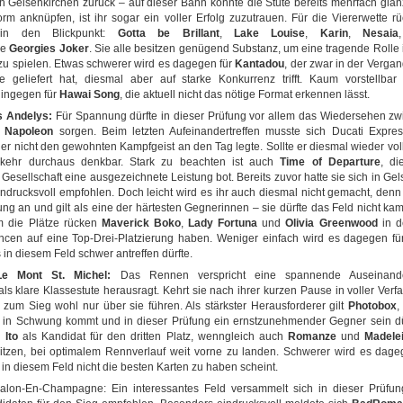
 Gelsenkirchen zurück – auf dieser Bahn konnte die Stute bereits mehrfach glänz
orm anknüpfen, ist ihr sogar ein voller Erfolg zuzutrauen. Für die Viererwette 
 in den Blickpunkt:
Gotta be Brillant
,
Lake Louise
,
Karin
,
Nesaia
ie
Georgies Joker
. Sie alle besitzen genügend Substanz, um eine tragende Rolle 
 zu spielen. Etwas schwerer wird es dagegen für
Kantadou
, der zwar in der Verga
 geliefert hat, diesmal aber auf starke Konkurrenz trifft. Kaum vorstellbar 
hingegen für
Hawai Song
, die aktuell nicht das nötige Format erkennen lässt.
s Andelys:
Für Spannung dürfte in dieser Prüfung vor allem das Wiedersehen z
d
Napoleon
sorgen. Beim letzten Aufeinandertreffen musste sich Ducati Expre
er nicht den gewohnten Kampfgeist an den Tag legte. Sollte er diesmal wieder voll
kehr durchaus denkbar. Stark zu beachten ist auch
Time of Departure
, di
 Gesellschaft eine ausgezeichnete Leistung bot. Bereits zuvor hatte sie sich in Gel
ndrucksvoll empfohlen. Doch leicht wird es ihr auch diesmal nicht gemacht, den
ung an und gilt als eine der härtesten Gegnerinnen – sie dürfte das Feld nicht ka
 die Plätze rücken
Maverick Boko
,
Lady Fortuna
und
Olivia Greenwood
in d
ncen auf eine Top-Drei-Platzierung haben. Weniger einfach wird es dagegen f
s in diesem Feld schwer antreffen dürfte.
e Mont St. Michel:
Das Rennen verspricht eine spannende Auseinande
ls klare Klassestute herausragt. Kehrt sie nach ihrer kurzen Pause in voller Verf
zum Sieg wohl nur über sie führen. Als stärkster Herausforderer gilt
Photobox
,
r in Schwung kommt und in dieser Prüfung ein ernstzunehmender Gegner sein dü
ch
Ito
als Kandidat für den dritten Platz, wenngleich auch
Romanze
und
Madele
sitzen, bei optimalem Rennverlauf weit vorne zu landen. Schwerer wird es dag
r in diesem Feld nicht die besten Karten zu haben scheint.
alon-En-Champagne: Ein interessantes Feld versammelt sich in dieser Prüfung