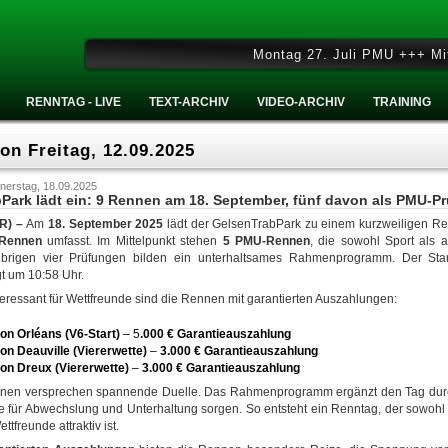
Montag 27. Juli PMU +++ Mittwoch 26.
RENNTAG - LIVE
TEXT-ARCHIV
VIDEO-ARCHIV
TRAINING
n Freitag, 12.09.2025
nerstag, 18.09.2025
Park lädt ein: 9 Rennen am 18. September, fünf davon als PMU-P
PR) –
Am
18. September 2025
lädt der GelsenTrabPark zu einem kurzweiligen Re
 Rennen
umfasst. Im Mittelpunkt stehen
5 PMU-Rennen
, die sowohl Sport als 
übrigen vier Prüfungen bilden ein unterhaltsames Rahmenprogramm. Der Sta
t um 10:58 Uhr.
eressant für Wettfreunde sind die Rennen mit garantierten Auszahlungen:
on Orléans (V6-Start)
– 5
.000 € Garantieauszahlung
on Deauville (Viererwette)
–
3.000 € Garantieauszahlung
von Dreux (Viererwette)
–
3.000 € Garantieauszahlung
en versprechen spannende Duelle. Das Rahmenprogramm ergänzt den Tag durc
e für Abwechslung und Unterhaltung sorgen. So entsteht ein Renntag, der sowohl
ttfreunde attraktiv ist.