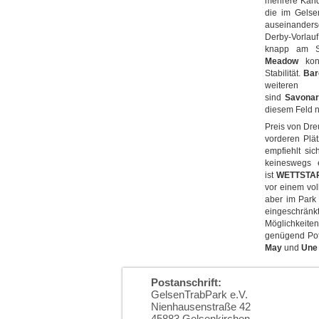
mehrere Kand
die im Gelsen
auseinanders
Derby-Vorlauf
knapp am Si
Meadow
konn
Stabilität.
Bar
weitere
sind
Savonar
diesem Feld n
Preis von Dre
vorderen Plä
empfiehlt sic
keineswegs 
ist
WETTSTAR
vor einem vol
aber im Park 
eingeschränkt
Möglichkeit
genügend Pot
May
und
Une
Postanschrift:
GelsenTrabPark e.V.
Nienhausenstraße 42
45883 Gelsenkirchen