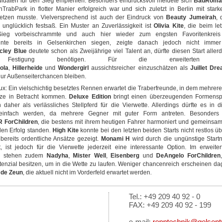
idaten für den Sieg empfehlen. Besonders eindrucksvoll meldete sich
BadRoma
TrabPark in flotter Manier erfolgreich war und sich zuletzt in Berlin mit star
etzen musste. Vielversprechend ist auch der Eindruck von
Beauty Jumeirah
, 
 unglücklich festsaß. Ein Muster an Zuverlässigkeit ist
Olivia Kite
, die beim let
eg vorbeischrammte und auch hier wieder zum engsten Favoritenkreis
te bereits in Gelsenkirchen siegen, zeigte danach jedoch nicht immer 
cley Blue
deutete schon als Zweijährige viel Talent an, dürfte diesen Start aller
n Festigung benötigen. Für die erweiterten Platz
ola
,
Hillerheide
und
Wondergirl
aussichtsreicher einzuschätzen als
Juillet Dr
ur Außenseiterchancen bleiben.
ux: Ein vielschichtig besetztes Rennen erwartet die Traberfreunde, in dem mehrere 
tze in Betracht kommen.
Deluxe Edition
bringt einen überzeugenden Formensp
h daher als verlässliches Stellpferd für die Vierwette. Allerdings dürfte es in 
einfach werden, da mehrere Gegner mit guter Form antreten. Besonders
 ForChildren
, die bestens mit ihrem heutigen Fahrer harmoniert und gemeinsa
len Erfolg standen.
High Kite
konnte bei den letzten beiden Starts nicht restlos ü
bereits ordentliche Ansätze gezeigt.
Monami H
wird durch die ungünstige Star
, ist jedoch für die Vierwette jederzeit eine interessante Option. Im erweite
en stehen zudem
Nadyha
,
Mister Well
,
Eisenberg
und
DeAngelo ForChildren
enzial besitzen, um in die Wette zu laufen. Weniger chancenreich erscheinen d
 de Zeun
, die aktuell nicht im Vorderfeld erwartet werden.
Tel.: +49 209 40 92 - 0
FAX: +49 209 40 92 - 199
e-mail:
renntechnik@gelsent