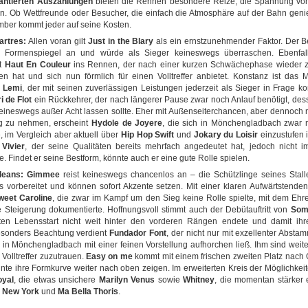
antierten Auszahlungen
bieten die Rennen besondere Reize, die Spannung vom 
en. Ob Wettfreunde oder Besucher, die einfach die Atmosphäre auf der Bahn gen
ber kommt jeder auf seine Kosten.
artres:
Allen voran gilt
Just in the Blary
als ein ernstzunehmender Faktor. Der Bel
 Formenspiegel an und würde als Sieger keineswegs überraschen. Ebenfal
t
Haut En Couleur
ins Rennen, der nach einer kurzen Schwächephase wieder zu
n hat und sich nun förmlich für einen Volltreffer anbietet. Konstanz ist das
e Lemi
, der mit seinen zuverlässigen Leistungen jederzeit als Sieger in Frage k
i de Flot
ein Rückkehrer, der nach längerer Pause zwar noch Anlauf benötigt, des
ineswegs außer Acht lassen sollte. Eher mit Außenseiterchancen, aber dennoch 
 zu nehmen, erscheint
Hydole de Joyere
, die sich in Mönchengladbach zwar n
, im Vergleich aber aktuell über
Hip Hop Swift
und
Jokary du Loisir
einzustufen i
 Vivier
, der seine Qualitäten bereits mehrfach angedeutet hat, jedoch nicht i
. Findet er seine Bestform, könnte auch er eine gute Rolle spielen.
leans:
Gimmee
reist keineswegs chancenlos an – die Schützlinge seines Stall
 vorbereitet und können sofort Akzente setzen. Mit einer klaren Aufwärtstenden
weet Caroline
, die zwar im Kampf um den Sieg keine Rolle spielte, mit dem Ehr
e Steigerung dokumentierte. Hoffnungsvoll stimmt auch der Debütauftritt von
Som
ten Lebensstart nicht weit hinter den vorderen Rängen endete und damit ihr
esonders Beachtung verdient
Fundador Font
, der nicht nur mit exzellenter Absta
in Mönchengladbach mit einer feinen Vorstellung aufhorchen ließ. Ihm sind weiter
 Volltreffer zuzutrauen.
Easy on me
kommt mit einem frischen zweiten Platz nach
nte ihre Formkurve weiter nach oben zeigen. Im erweiterten Kreis der Möglichkeit
oyal
, die etwas unsichere
Marilyn Venus
sowie
Whitney
, die momentan stärker 
x New York
und
Ma Bella Thoris
.