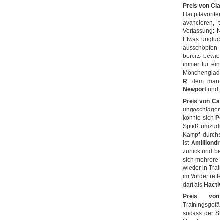
Preis von Cla
Hauptfavorit
avancieren, 
Verfassung: 
Etwas unglück
ausschöpfen 
bereits bewie
immer für ei
Mönchengladb
R
, dem man 
Newport
und
Preis von C
ungeschlagen 
konnte sich
P
Spieß umzudr
Kampf durchs
ist
Amilliond
zurück und be
sich mehrere 
wieder in Trai
im Vordertreff
darf als
Hacti
Preis vo
Trainingsgefä
sodass der Si