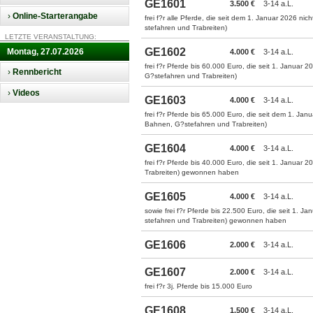
GE1601
3.500 €
3-14 a.L.
›
Online-Starterangabe
frei f?r alle Pferde, die seit dem 1. Januar 202
stefahren und Trabreiten)
LETZTE VERANSTALTUNG:
GE1602
Montag, 27.07.2026
4.000 €
3-14 a.L.
frei f?r Pferde bis 60.000 Euro, die seit 1. Janu
›
Rennbericht
G?stefahren und Trabreiten)
›
Videos
GE1603
4.000 €
3-14 a.L.
frei f?r Pferde bis 65.000 Euro, die seit dem 1. 
Bahnen, G?stefahren und Trabreiten)
GE1604
4.000 €
3-14 a.L.
frei f?r Pferde bis 40.000 Euro, die seit 1. Janu
Trabreiten) gewonnen haben
GE1605
4.000 €
3-14 a.L.
sowie frei f?r Pferde bis 22.500 Euro, die seit 1
stefahren und Trabreiten) gewonnen haben
GE1606
2.000 €
3-14 a.L.
GE1607
2.000 €
3-14 a.L.
frei f?r 3j. Pferde bis 15.000 Euro
GE1608
1.500 €
3-14 a.L.