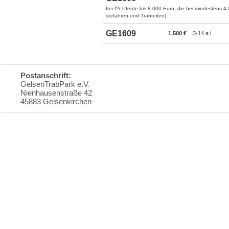
frei f?r Pferde bis 8.000 Euro, die bei mindestens
stefahren und Trabreiten)
GE1609
1.500 €
3-14 a.L.
Postanschrift:
GelsenTrabPark e.V.
Nienhausenstraße 42
45883 Gelsenkirchen