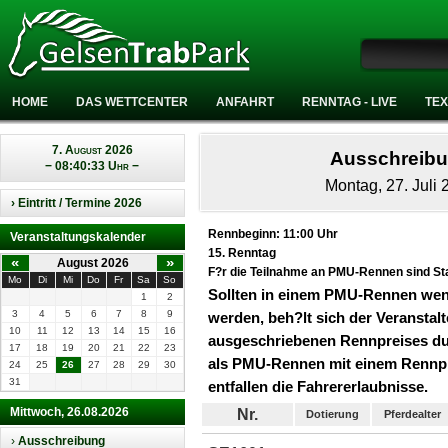
HOME
DAS WETTCENTER
ANFAHRT
RENNTAG - LIVE
TEX
7. August 2026
Ausschreib
− 08:40:33 Uhr −
Montag, 27. Juli 
› Eintritt / Termine 2026
Rennbeginn: 11:00 Uhr
Veranstaltungskalender
15. Renntag
«
»
August 2026
F?r die Teilnahme an PMU-Rennen sind Sta
Mo
Di
Mi
Do
Fr
Sa
So
Sollten in einem PMU-Rennen weni
1
2
3
4
5
6
7
8
9
werden, beh?lt sich der Veranstal
10
11
12
13
14
15
16
ausgeschriebenen Rennpreises du
17
18
19
20
21
22
23
als PMU-Rennen mit einem Rennpre
24
25
26
27
28
29
30
31
entfallen die Fahrererlaubnisse.
Mittwoch, 26.08.2026
Nr.
Dotierung
Pferdealter
›
Ausschreibung